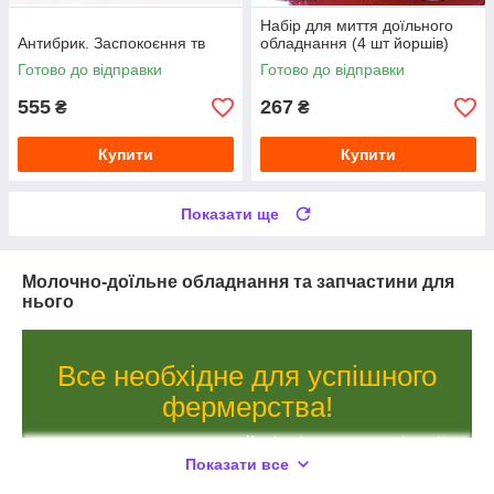
Набір для миття доїльного
Антибрик. Заспокоєння тв
обладнання (4 шт йоршів)
Готово до відправки
Готово до відправки
555
267
₴
₴
Купити
Купити
Показати ще
Молочно-доїльне обладнання та запчастини для
нього
Все необхідне для успішного
фермерства!
Надаємо комплексний підхід до організації
Показати все
господарства: від запчастин до сервісного