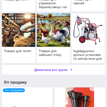
утримання
свиней
баранів,овець і кіз
Товари для телят
Товари для
Індивідуальні
свійської птиці
доїльні установки
та запчастини для
них
Дивитися всі групи
Хіт продажу
Топ продажів