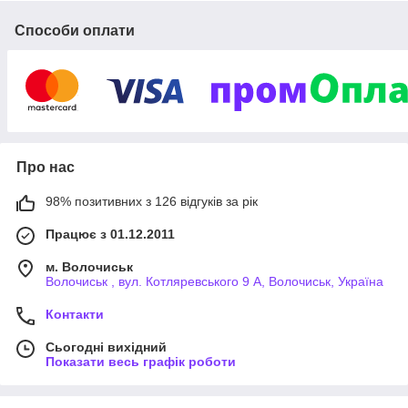
обслуговування!
Способи оплати
Комплектуючі для молокопроводів, доїльних апаратів,
супутні товари для ферми за найкращими цінами!
Гарантія — від 1 року. Вигідні знижки для гуртовиків!
Послуги сервісного обслуговування, монтаж та
реконструкція ферми, встановлення обладнання.
Доставка замовлень по Україні і СНД.
Про нас
Вивчити пропозиції
98% позитивних з 126 відгуків за рік
Працює з 01.12.2011
Наші комплектуючі — запорука
якісного молока!
м. Волочиськ
Волочиськ , вул. Котляревського 9 А, Волочиськ, Україна
Контакти
Сьогодні вихідний
Показати весь графік роботи