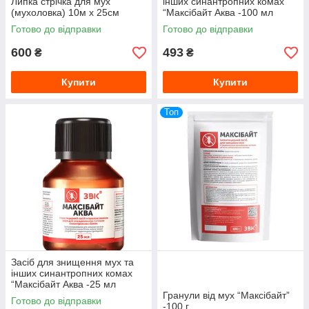
Липка стрічка для мух
інших синантропних комах
(мухоловка) 10м x 25см
“Максібайт Аква -100 мл
Готово до відправки
Готово до відправки
600
493
₴
₴
Купити
Купити
Топ
Засіб для знищення мух та
інших синантропних комах
“Максібайт Аква -25 мл
Гранули від мух “Максібайт”
Готово до відправки
-100 г