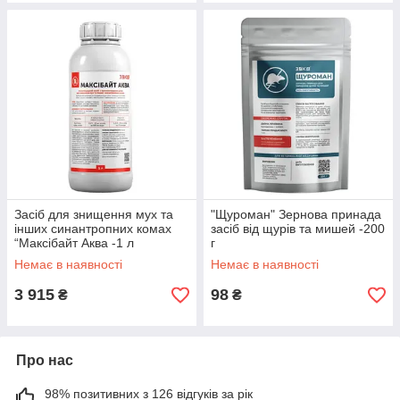
Засіб для знищення мух та
"Щуроман" Зернова принада
інших синантропних комах
засіб від щурів та мишей -200
“Максібайт Аква -1 л
г
Немає в наявності
Немає в наявності
3 915
98
₴
₴
Про нас
98% позитивних з 126 відгуків за рік