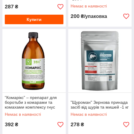
287
Немає в наявності
₴
200
₴/упаковка
Купити
“Комарікс” – препарат для
боротьби з комарами та
"Щуроман" Зернова принада
комахами комплексу гнус
засіб від щурів та мишей -1 кг
-100 мл
Немає в наявності
Немає в наявності
392
278
₴
₴