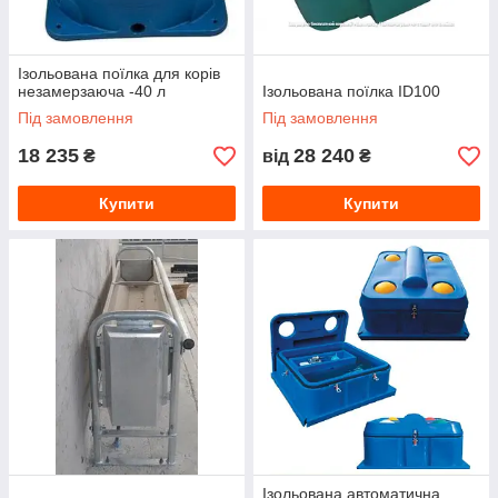
Ізольована поїлка для корів
незамерзаюча -40 л
Ізольована поїлка ID100
Під замовлення
Під замовлення
18 235
28 240
₴
від
₴
Купити
Купити
Ізольована автоматична