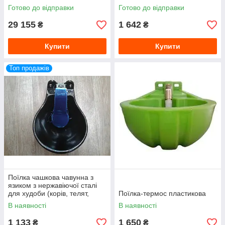
Готово до відправки
Готово до відправки
29 155
1 642
₴
₴
Купити
Купити
Топ продажів
Поїлка чашкова чавунна з
язиком з нержавіючої сталі
для худоби (корів, телят,
Поїлка-термос пластикова
коней, ВРХ)
В наявності
В наявності
1 133
1 650
₴
₴