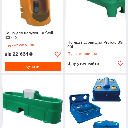
Чаша для напування Stall
3000 S
Поїлка пасовищна Prebac BS
Під замовлення
90l
22 664
Під замовлення
від
₴
Ціну уточнюйте
Купити