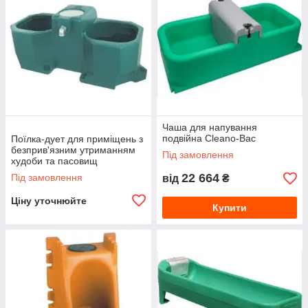
Чаша для напування
подвійна Cleano-Bac
Поїлка-дует для приміщень з
безприв'язним утриманням
Під замовлення
худоби та пасовищ
22 664
Під замовлення
від
₴
Ціну уточнюйте
Купити