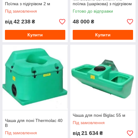
Поїлка з підігрівом 2 м
поїлка (шарікова) з підігрівом
Під замовлення
Готово до відправки
42 238
48 000
від
₴
₴
Купити
Купити
Чаша для поні Biglac 55 м
Чаша для поні Thermolac 40
Під замовлення
B
21 634
Під замовлення
від
₴