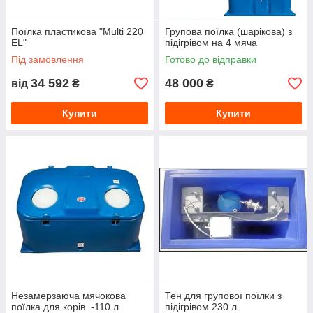
Поїлка пластикова "Multi 220
Групова поїлка (шарікова) з
EL"
підігрівом на 4 мяча
Під замовлення
Готово до відправки
34 592
48 000
від
₴
₴
Купити
Купити
Незамерзаюча мячокова
Тен для групової поїлки з
поїлка для корів -110 л
підігрівом 230 л