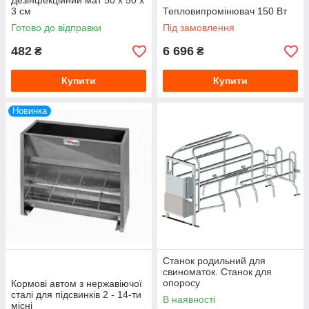
Дезінфекційний мат 50 х 50 х
3 см
Тепловипромінювач 150 Вт
Готово до відправки
Під замовлення
482
6 696
₴
₴
Купити
Купити
Новинка
Станок родильний для
свиноматок. Станок для
опоросу
Кормові автом з нержавіючої
сталі для підсвинків 2 - 14-ти
В наявності
місні