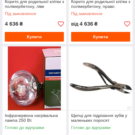
Корито для родильної клітки з
Корито для родильної клітки з
полімербетону, ліве
полімербетону, право
Під замовлення
Під замовлення
4 636
4 636
₴
від
₴
Купити
Купити
Інфрачервона нагрівальна
Щипці для підрізання зубів у
лампа 250 Вт.
маленьких поросят
Готово до відправки
Готово до відправки