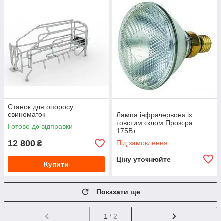
Станок для опоросу
свиноматок
Лампа інфрачервона із
товстим склом Прозора
Готово до відправки
175Вт
12 800
Під замовлення
₴
Ціну уточнюйте
Купити
Показати ще
1
/ 2