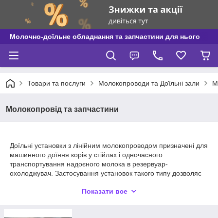
Молочно-доїльне обладнання та запчастини для нього
Товари та послуги
Молокопроводи та Доїльні зали
М
Молокопровід та запчастини
Доїльні установки з лінійним молокопроводом призначені для
машинного доїння корів у стійлах і одночасного
транспортування надоєного молока в резервуар-
охолоджувач. Застосування установок такого типу дозволяє
підвищити якість молока за рахунок мінімального контакту
Показати все
продукту з повітряним середовищем. Використання
високоякісної нержавіючої сталі при виготовленні
молокопроводу забезпечує плавні і безперешкодне