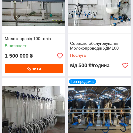
Молокопровід 100 голів
Сервісне обслуговування
В наявності
Молокопроводів УДМ100
1 500 000
Послуга
₴
500
від
₴/година
Купити
Топ продажів