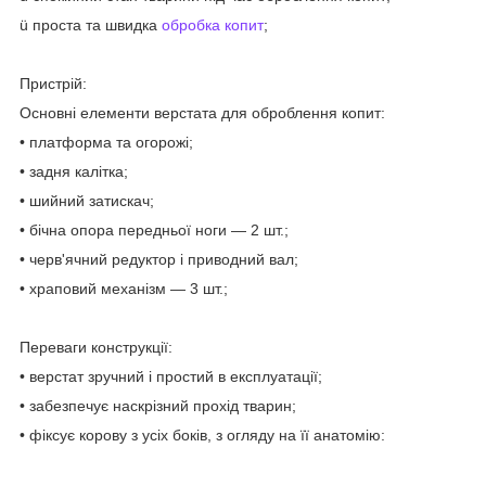
ü проста та швидка
обробка копит
;
Пристрій:
Основні елементи верстата для оброблення копит:
• платформа та огорожі;
• задня калітка;
• шийний затискач;
• бічна опора передньої ноги — 2 шт.;
• черв'ячний редуктор і приводний вал;
• храповий механізм — 3 шт.;
Переваги конструкції:
• верстат зручний і простий в експлуатації;
• забезпечує наскрізний прохід тварин;
• фіксує корову з усіх боків, з огляду на її анатомію: