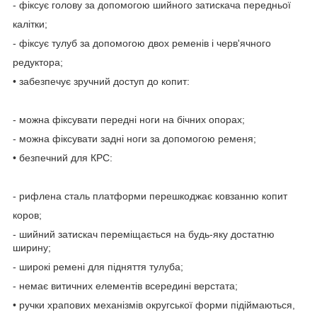
- фіксує голову за допомогою шийного затискача передньої
калітки;
- фіксує тулуб за допомогою двох ременів і черв'ячного
редуктора;
• забезпечує зручний доступ до копит:
- можна фіксувати передні ноги на бічних опорах;
- можна фіксувати задні ноги за допомогою ременя;
• безпечний для КРС:
- рифлена сталь платформи перешкоджає ковзанню копит
коров;
- шийний затискач переміщається на будь-яку достатню
ширину;
- широкі ремені для підняття тулуба;
- немає витичних елементів всередині верстата;
• ручки храпових механізмів округської форми підіймаються,