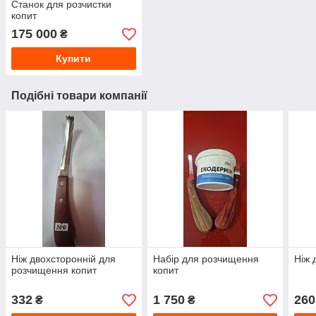
Станок для розчистки
копит
175 000
₴
Купити
Подібні товари компанії
Ніж двохсторонній для
Набір для розчищення
Ніж 
розчищення копит
копит
332
1 750
260
₴
₴