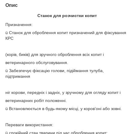
Опис
Станок для розчистки копит
Призначення:
ü Станок для оброблення копит призначений для фіксування
КРС
(корів, биків) для зручного оброблення всіх копит і
ветеринарного обслуговування.
ü Забезпечує фіксацію голови, підіймання тулуба,
підтримання
ніг корови, передніх і задніх, у зручному для огляду копит і
ветеринарних робіт положенні.
ü Встановлюється в будь-якому місці, у коров'оні або зовні.
Переваги використання:
ü спокійний стан тварини під час оброблення копит;