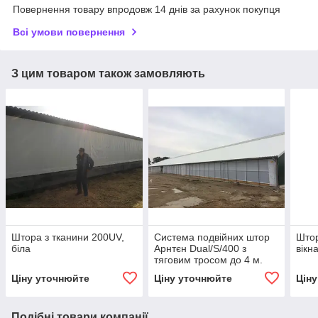
Повернення товару впродовж 14 днів за рахунок покупця
Всі умови повернення
З цим товаром також замовляють
Штора з тканини 200UV,
Система подвійних штор
Штор
біла
Арнтєн Dual/S/400 з
вікн
тяговим тросом до 4 м.
Ціну уточнюйте
Ціну уточнюйте
Цін
Подібні товари компанії