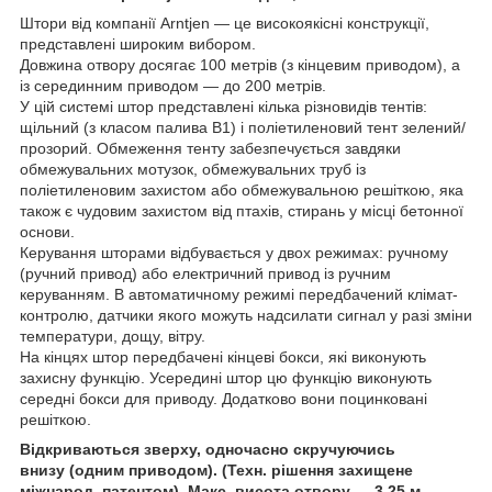
Штори від компанії Arntjen — це високоякісні конструкції,
представлені широким вибором.
Довжина отвору досягає 100 метрів (з кінцевим приводом), а
із серединним приводом — до 200 метрів.
У цій системі штор представлені кілька різновидів тентів:
щільний (з класом палива B1) і поліетиленовий тент зелений/
прозорий. Обмеження тенту забезпечується завдяки
обмежувальних мотузок, обмежувальних труб із
поліетиленовим захистом або обмежувальною решіткою, яка
також є чудовим захистом від птахів, стирань у місці бетонної
основи.
Керування шторами відбувається у двох режимах: ручному
(ручний привод) або електричний привод із ручним
керуванням. В автоматичному режимі передбачений клімат-
контролю, датчики якого можуть надсилати сигнал у разі зміни
температури, дощу, вітру.
На кінцях штор передбачені кінцеві бокси, які виконують
захисну функцію. Усередині штор цю функцію виконують
середні бокси для приводу. Додатково вони поцинковані
решіткою.
Відкриваються зверху
,
одночасно
скручуючись
внизу
(
одним
приводом
). (
Техн
.
рішення захищене
міжнарод
.
патентом
)
.
Макс. висота отвору — 3.25 м.