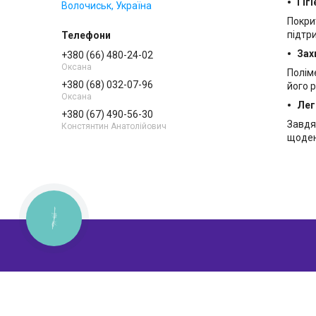
Гігі
Волочиськ, Україна
Покри
підтри
Зах
+380 (66) 480-24-02
Оксана
Полім
+380 (68) 032-07-96
його 
Оксана
Лег
+380 (67) 490-56-30
Завдя
Констянтин Анатолійович
щоден
КНОПКА
ЗВ'ЯЗКУ