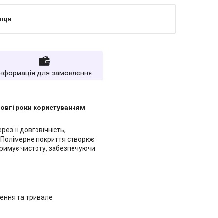
упця
Інформація для замовлення
довгі роки користуванням
ез її довговічність,
я. Полімерне покриття створює
дтримує чистоту, забезпечуючи
ження та тривале