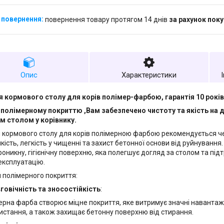
повернення товару протягом 14 днів
за рахунок пок
Опис
Характеристики
 кормового столу для корів полімер-фарбою, гарантія 10 років
полімерному покриттю ,Вам забезпечено чистоту та якість на 
м столом у корівнику.
 кормового столу для корів полімерною фарбою рекомендується чер
йкість, легкість у чищенні та захист бетонної основи від руйнуванн
оникну, гігієнічну поверхню, яка полегшує догляд за столом та пі
експлуатацію.
 полімерного покриття:
говічність та зносостійкість
:
ерна фарба створює міцне покриття, яке витримує значні наванта
истання, а також захищає бетонну поверхню від стирання.