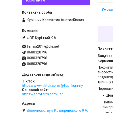
Курінний Костянтин Анатолійович
ФОП Курінний К.А
ferma2017@ukr.net
Покриття
0680320796
Завдяки 
0680320796
кормови
0680320796
Покриття
зносості
водонепр
Тік ток
тривалу 
https://www.tiktok.com/@fop_kurinny
Переваги
Основний сайт
https://agrofarm.com.ua/
Дов
Полім
викор
Волочиськ , вул. Котляревського 9 А,