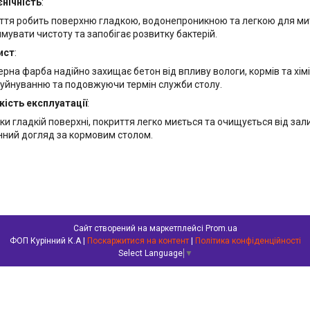
єнічність
:
ття робить поверхню гладкою, водонепроникною та легкою для ми
мувати чистоту та запобігає розвитку бактерій.
ист
:
ерна фарба надійно захищає бетон від впливу вологи, кормів та хім
руйнуванню та подовжуючи термін служби столу.
кість експлуатації
:
ки гладкій поверхні, покриття легко миється та очищується від за
ний догляд за кормовим столом.
Сайт створений на маркетплейсі
Prom.ua
ФОП Курінний К.А |
Поскаржитися на контент
|
Політика конфіденційності
Select Language
▼