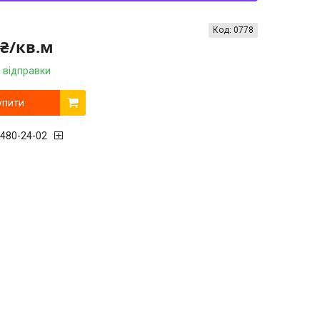
Код:
0778
 ₴/кв.м
 відправки
упити
 480-24-02