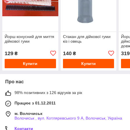
Йорш конусний для миття
Стакан для дійкової гуми
Йорш
дійкової гуми
кіз і овець
дійк
довж
129
140
319
₴
₴
Купити
Купити
Про нас
98% позитивних з 126 відгуків за рік
Працює з 01.12.2011
м. Волочиськ
Волочиськ , вул. Котляревського 9 А, Волочиськ, Україна
Контакти