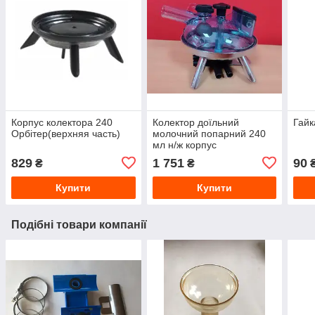
Корпус колектора 240
Колектор доїльний
Гайк
Орбітер(верхняя часть)
молочний попарний 240
мл н/ж корпус
829
1 751
90
₴
₴
Купити
Купити
Подібні товари компанії