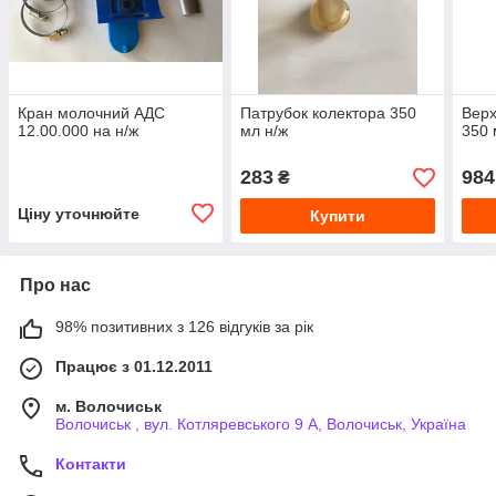
Кран молочний АДС
Патрубок колектора 350
Верх
12.00.000 на н/ж
мл н/ж
350 
283
984
₴
Ціну уточнюйте
Купити
Про нас
98% позитивних з 126 відгуків за рік
Працює з 01.12.2011
м. Волочиськ
Волочиськ , вул. Котляревського 9 А, Волочиськ, Україна
Контакти