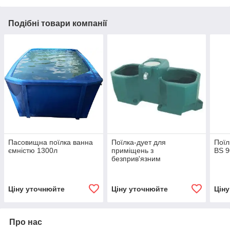
Подібні товари компанії
Пасовищна поїлка ванна
Поїлка-дует для
Поїл
ємністю 1300л
приміщень з
BS 9
безприв'язним
утриманням худоби та
пасовищ
Ціну уточнюйте
Ціну уточнюйте
Цін
Про нас