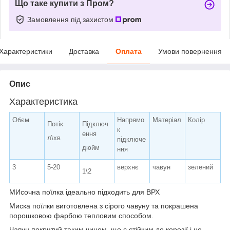
Що таке купити з Пром?
Замовлення під захистом
Характеристики
Доставка
Оплата
Умови повернення
Опис
Характеристика
Обєм
Напрямо
Матеріал
Колір
Потік
Підключ
к
ення
л\хв
підключе
дюйм
ння
3
5-20
верхнє
чавун
зелений
1\2
МИсочна поїлка ідеально підходить для ВРХ
Миска поїлки виготовлена з сірого чавуну та покрашена
порошковою фарбою тепловим способом.
Чавун покритий таким чином, що є стійким до корозії і не