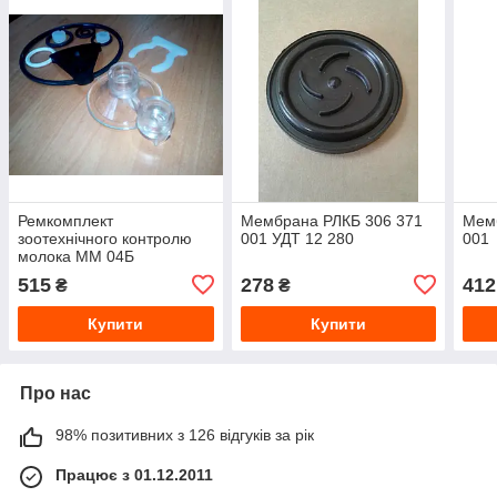
Ремкомплект
Мембрана РЛКБ 306 371
Мем
зоотехнічного контролю
001 УДТ 12 280
001
молока ММ 04Б
515
278
412
₴
₴
Купити
Купити
Про нас
98% позитивних з 126 відгуків за рік
Працює з 01.12.2011