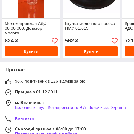
Молокоприймач АДС
Втулка молочного насоса
Криш
08.00.003. Дозатор
НМУ 01.619
АДС 
молока
824
562
721
₴
₴
Купити
Купити
Про нас
98% позитивних з 126 відгуків за рік
Працює з 01.12.2011
м. Волочиськ
Волочиськ , вул. Котляревського 9 А, Волочиськ, Україна
Контакти
Сьогодні працює з 08:00 до 17:00
Показати весь графік роботи