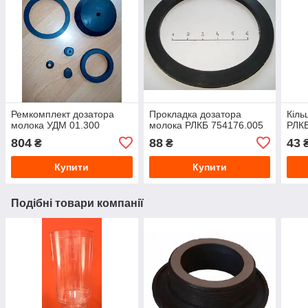
Ремкомплект дозатора
Прокладка дозатора
Кіль
молока УДМ 01.300
молока РЛКБ 754176.005
РЛКБ
804
88
43
₴
₴
Купити
Купити
Подібні товари компанії