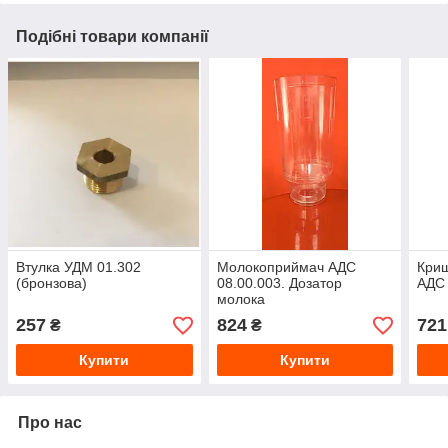
Подібні товари компанії
Втулка УДМ 01.302
Молокоприймач АДС
Криш
(бронзова)
08.00.003. Дозатор
АДС 
молока
257
824
721
₴
₴
Купити
Купити
Про нас