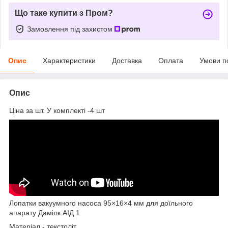
Що таке купити з Пром?
Замовлення під захистом
Опис
Характеристики
Доставка
Оплата
Умови п
Опис
Ціна за шт. У комплекті -4 шт
Лопатки вакуумного насоса 95×16×4 мм для доїльного
апарату Дамілк АІД 1
Матеріал - текстоліт