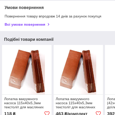
Умови повернення
Повернення товару впродовж 14 днів за рахунок покупця
Всі умови повернення
Подібні товари компанії
Лопатка вакуумного
Лопатка вакуумного
Лопа
насоса 115х40х5,3мм
насоса 115х40х5,3мм
(42х
текстоліт для масляних
текстоліт для масляних
доїл
насосів типу УІД 10, АІД
насосів типу УІД 10, АІД
комп
118
463
392
₴
₴/комплект