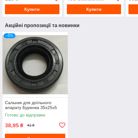
10
10
Купити
Купити
Акційні пропозиції та новинки
–5%
Сальник для доїльного
апарату Буренка 35х25х5
Готово до відправки
38,95
₴
41 ₴