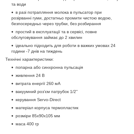
та води
в разі потрапляння молока в пульсатор при
розірванні гуми, достатньо промити чистою водою,
безпосередньо через трубки, без розбирання
простий в експлуатації та в сервісі, повне
обслуговування займає до 2 хвилин
ідеально підходить для роботи в важких умовах 24
години -7 днів на тиждень
Технічні характеристики:
попарна або синхронна пульсація
живлення 24 В
витрата енергії 260 мА
вакуумний роз’єм патрубок 1/2''
керування Servo-Direct
матеріал корпуса термопластик
розміри 85х90х105 мм
маса 400 гр