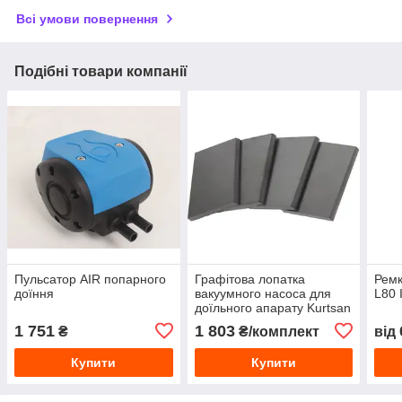
Всі умови повернення
Подібні товари компанії
Пульсатор AIR попарного
Графітова лопатка
Ремк
доїння
вакуумного насоса для
L80 
доїльного апарату Kurtsan
70*46*5,95 (компл 4шт)
1 751
1 803
₴
₴/комплект
від
Купити
Купити