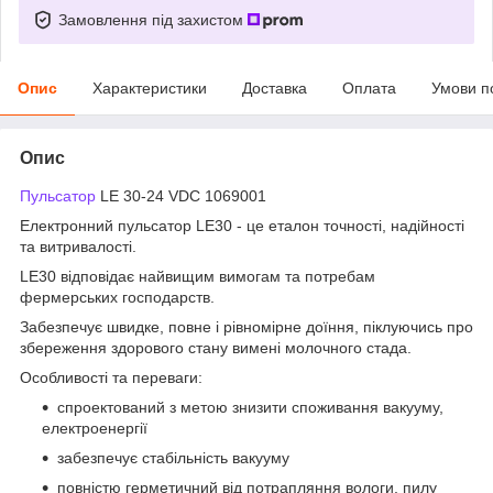
Замовлення під захистом
Опис
Характеристики
Доставка
Оплата
Умови п
Опис
Пульсатор
LE 30-24 VDC 1069001
Електронний пульсатор LE30 - це еталон точності, надійності
та витривалості.
LE30 відповідає найвищим вимогам та потребам
фермерських господарств.
Забезпечує швидке, повне і рівномірне доїння, піклуючись про
збереження здорового стану вимені молочного стада.
Особливості та переваги:
спроектований з метою знизити споживання вакууму,
електроенергії
забезпечує стабільність вакууму
повністю герметичний від потрапляння вологи, пилу