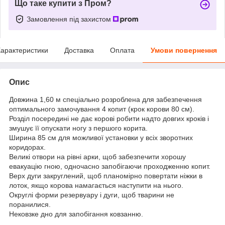
Що таке купити з Пром?
Замовлення під захистом
арактеристики
Доставка
Оплата
Умови повернення
Опис
Довжина 1,60 м спеціально розроблена для забезпечення
оптимального замочування 4 копит (крок корови 80 см).
Розділ посередині не дає корові робити надто довгих кроків і
змушує її опускати ногу з першого корита.
Ширина 85 см для можливої установки у всіх зворотних
коридорах.
Великі отвори на рівні арки, щоб забезпечити хорошу
евакуацію гною, одночасно запобігаючи проходженню копит.
Верх дуги закруглений, щоб планомірно повертати ніжки в
лоток, якщо корова намагається наступити на нього.
Округлі форми резервуару і дуги, щоб тварини не
поранилися.
Нековзке дно для запобігання ковзанню.