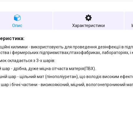
Опис
Характеристики
еристика:
ційні килимки - використовують для проведення дезінфекції в під
ства і фермерських підприємствах,птахофабриках, лабораторіях, і 
ок складається з 3-х шарів:
й шар - дрібна, дуже міцна сітчаста матерія(ПВХ).
ішній шар - щільний мат (пінополіуретан), що володіє високим ефек
 шар і бічні частини - висикоякісний, міцний, вологонепроникний мат