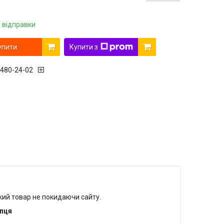
 відправки
упити
Купити з
 480-24-02
який товар не покидаючи сайту.
упця