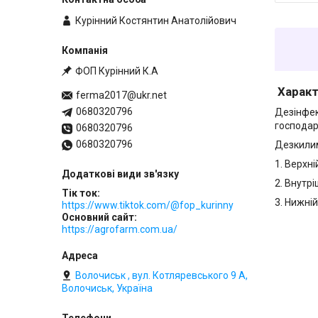
Курінний Костянтин Анатолійович
ФОП Курінний К.А
Характ
ferma2017@ukr.net
0680320796
Дезінфек
господар
0680320796
0680320796
Дезкилим
1. Верхні
2. Внутр
Тік ток
3. Нижній
https://www.tiktok.com/@fop_kurinny
Основний сайт
https://agrofarm.com.ua/
Волочиськ , вул. Котляревського 9 А,
Волочиськ, Україна