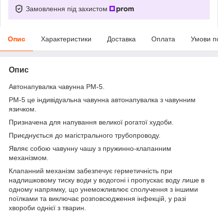
Замовлення під захистом
Опис
Характеристики
Доставка
Оплата
Умови п
Опис
Автонапувалка чавунна РМ-5.
РМ-5 це індивідуальна чавунна автонапувалка з чавунним
язичком.
Призначена для напування великої рогатої худоби.
Приєднується до магістрального трубопроводу.
Являє собою чавунну чашу з пружинно-клапанним
механізмом.
Клапанний механізм забезпечує герметичність при
надлишковому тиску води у водогоні і пропускає воду лише в
одному напрямку, що унеможливлює сполучення з іншими
поїлками та виключає розповсюдження інфекцій, у разі
хвороби однієї з тварин.