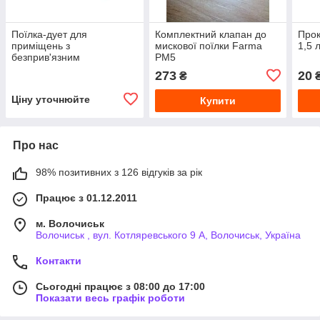
Поїлка-дует для
Комплектний клапан до
Прок
приміщень з
мискової поїлки Farma
1,5 
безприв'язним
РМ5
утриманням худоби та
273
20
₴
пасовищ
Ціну уточнюйте
Купити
Про нас
98% позитивних з 126 відгуків за рік
Працює з 01.12.2011
м. Волочиськ
Волочиськ , вул. Котляревського 9 А, Волочиськ, Україна
Контакти
Сьогодні працює з 08:00 до 17:00
Показати весь графік роботи