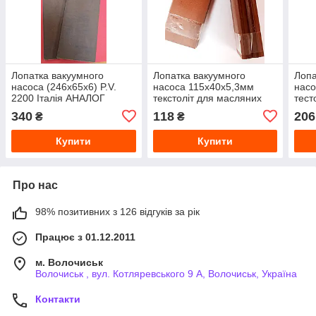
Лопатка вакуумного
Лопатка вакуумного
Лопа
насоса (246х65х6) P.V.
насоса 115х40х5,3мм
насо
2200 Італія АНАЛОГ
текстоліт для масляних
тест
насосів типу УІД 10, АІД
насо
340
118
206
₴
₴
10
Бері
Купити
Купити
Про нас
98% позитивних з 126 відгуків за рік
Працює з 01.12.2011
м. Волочиськ
Волочиськ , вул. Котляревського 9 А, Волочиськ, Україна
Контакти