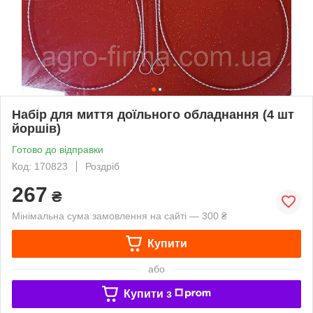
Набір для миття доїльного обладнання (4 шт
йоршів)
Готово до відправки
Код: 170823
Роздріб
267
₴
Мінімальна сума замовлення на сайті — 300 ₴
Купити
або
Купити з