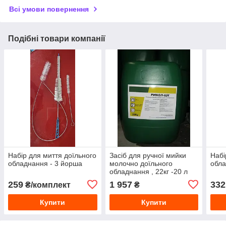
Всі умови повернення
Подібні товари компанії
Набір для миття доїльного
Засіб для ручної мийки
Набі
обладнання - 3 йорша
молочно доїльного
обла
обладнання , 22кг -20 л
259
1 957
332
₴/комплект
₴
Купити
Купити