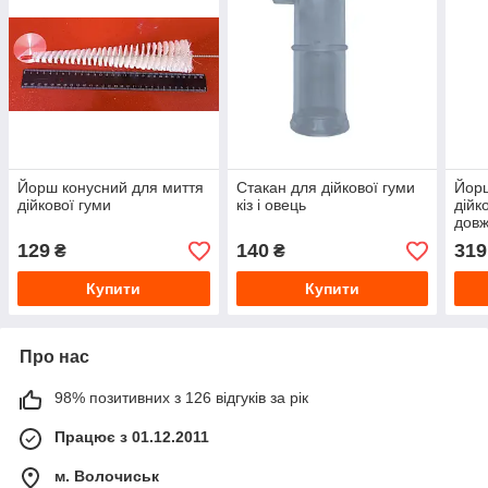
Йорш конусний для миття
Стакан для дійкової гуми
Йорш
дійкової гуми
кіз і овець
дійк
довж
129
140
319
₴
₴
Купити
Купити
Про нас
98% позитивних з 126 відгуків за рік
Працює з 01.12.2011
м. Волочиськ