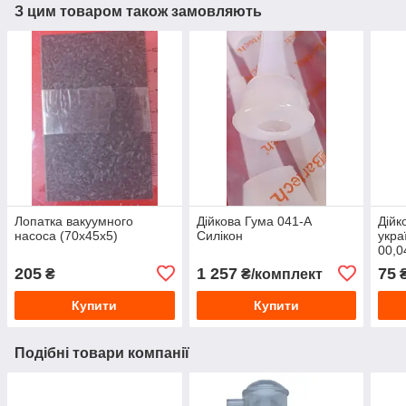
З цим товаром також замовляють
Лопатка вакуумного
Дійкова Гума 041-А
Дійк
насоса (70х45х5)
Силікон
укра
00,0
205
1 257
75
₴
₴/комплект
Купити
Купити
Подібні товари компанії