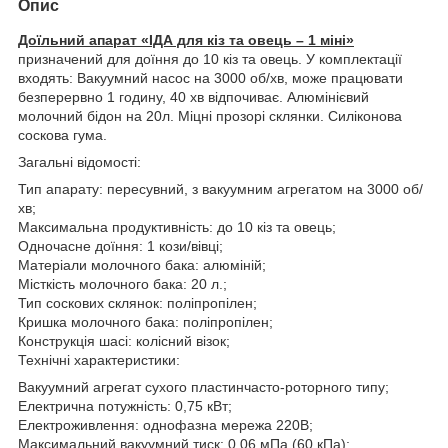
Опис
Доїльний апарат «ІДА для кіз та овець – 1 міні»
призначений для доїння до 10 кіз та овець. У комплектації
входять: Вакуумний насос на 3000 об/хв, може працювати
безперервно 1 годину, 40 хв відпочиває. Алюмінієвий
молочний бідон на 20л. Міцні прозорі склянки. Силіконова
соскова гума.
Загальні відомості:
Тип апарату: пересувний, з вакуумним агрегатом на 3000 об/
хв;
Максимальна продуктивність: до 10 кіз та овець;
Одночасне доїння: 1 кози/вівці;
Матеріали молочного бака: алюміній;
Місткість молочного бака: 20 л.;
Тип соскових склянок: поліпропілен;
Кришка молочного бака: поліпропілен;
Конструкція шасі: колісний візок;
Технічні характеристики:
Вакуумний агрегат сухого пластинчасто-роторного типу;
Електрична потужність: 0,75 кВт;
Електроживлення: однофазна мережа 220В;
Максимальний вакуумний тиск: 0,06 мПа (60 кПа);