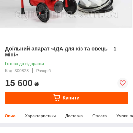
Доїльний апарат «ІДА для кіз та овець – 1
міні»
Готово до відправки
Код: 300823
Роздріб
15 600
₴
Купити
Опис
Характеристики
Доставка
Оплата
Умови п