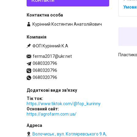
Курінний Костянтин Анатолійович
ФОП Курінний К.А
Пластико
ferma2017@ukr.net
0680320796
0680320796
0680320796
Тік ток
https://www.tiktok.com/@fop_kurinny
Основний сайт
https://agrofarm.com.ua/
Волочиськ , вул. Котляревського 9 А,