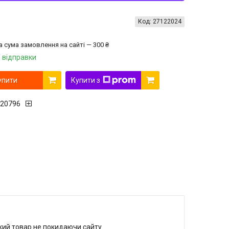
Код:
27122024
а сума замовлення на сайті — 300 ₴
 відправки
упити
Купити з
20796
який товар не покидаючи сайту.