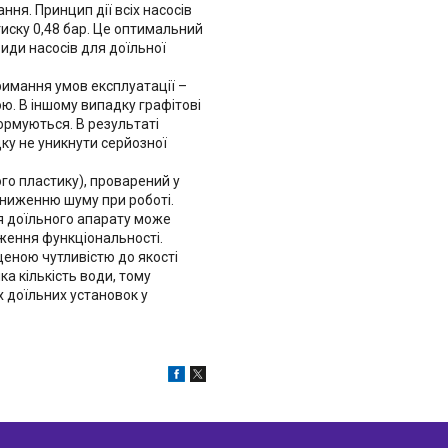
ня. Принцип дії всіх насосів
тиску 0,48 бар. Це оптимальний
иди насосів для доїльної
римання умов експлуатації –
ою. В іншому випадку графітові
формуються. В результаті
ку не уникнути серйозної
ого пластику), проварений у
зниженню шуму при роботі.
я доїльного апарату може
ження функціональності.
щеною чутливістю до якості
а кількість води, тому
 доїльних установок у