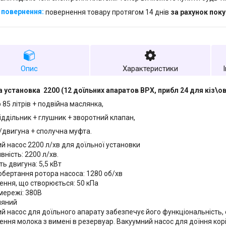
повернення товару протягом 14 днів
за рахунок пок
Опис
Характеристики
 установка 2200 (12 доїльних апаратов ВРХ, прибл 24 для кіз\о
 85 літрів + подвійна маслянка,
іддільник + глушник + зворотний клапан,
л/двигуна + сполучна муфта.
й насос 2200 л/хв для доїльної установки
вність: 2200 л/хв.
ь двигуна: 5,5 кВт
обертання ротора насоса: 1280 об/хв
ння, що створюється: 50 кПа
мережі: 380В
ляний
й насос для доїльного апарату забезпечує його функціональність,
ння молока з вимені в резервуар. Вакуумний насос для доїння корі