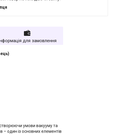
упця
Інформація для замовлення
вець)
 створюючи умови вакууму та
в – один із основних елементів