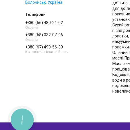
Волочиськ, Україна
доїльног
для доїл
показник
установк
+380 (66) 480-24-02
Сухий ро
Оксана
після до
+380 (68) 032-07-96
лопатки,
Оксана
вакуумни
+380 (67) 490-56-30
поломки.
Констянтин Анатолійович
Олійний.
маслі. П
Масло зм
працюват
Водокіль
води в р
водокіль
невелик
КНОПКА
ЗВ'ЯЗКУ