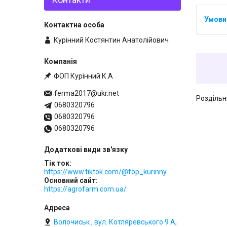
Курінний Костянтин Анатолійович
ФОП Курінний К.А
ferma2017@ukr.net
Роздільн
0680320796
0680320796
0680320796
Тік ток
https://www.tiktok.com/@fop_kurinny
Основний сайт
https://agrofarm.com.ua/
Волочиськ , вул. Котляревського 9 А,