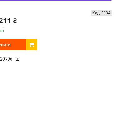
Код:
0334
211 ₴
ті
упити
20796