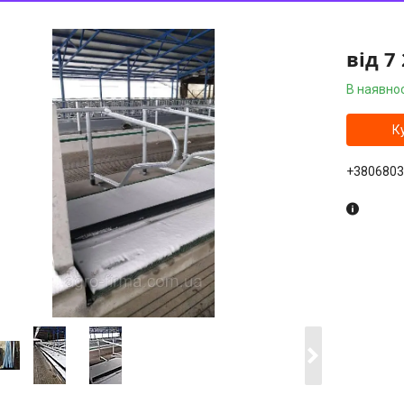
від
7 
В наявнос
К
+3806803