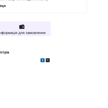
упця
Інформація для замовлення
літрів