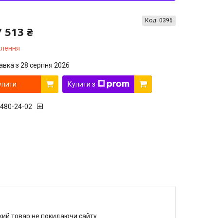
Код:
0396
7 513 ₴
влення
авка з 28 серпня 2026
упити
Купити з
 480-24-02
який товар не покидаючи сайту.