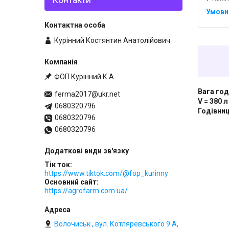
Курінний Костянтин Анатолійович
ФОП Курінний К.А
Вага год
ferma2017@ukr.net
V = 380 л
0680320796
Годівниц
0680320796
0680320796
Тік ток
https://www.tiktok.com/@fop_kurinny
Основний сайт
https://agrofarm.com.ua/
Волочиськ , вул. Котляревського 9 А,