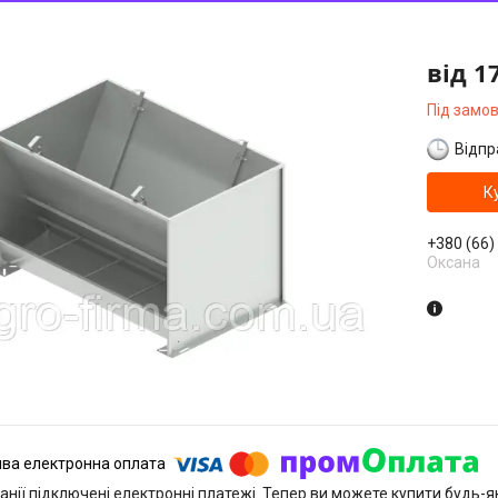
від
1
Під замо
Відпр
К
+380 (66)
Оксана
анії підключені електронні платежі. Тепер ви можете купити будь-