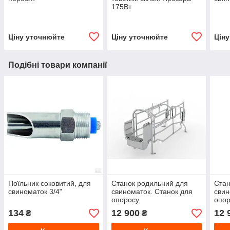
175Вт
Ціну уточнюйте
Ціну уточнюйте
Цін
Подібні товари компанії
Поїльник соковитий, для
Станок родильний для
Стан
свиноматок 3/4"
свиноматок. Станок для
свин
опоросу
опо
134
12 900
12 
₴
₴