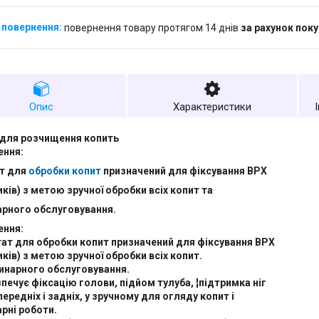
повернення товару протягом 14 днів
за рахунок пок
Опис
Характеристики
 для розчищення копить
ення:
ат для
обробки копит
призначений для фіксування ВРХ
биків) з метою зручної обробки всіх копит та
арного обслуговування.
ення:
ат для обробки копит призначений для фіксування ВРХ
биків) з метою зручної обробки всіх копит.
инарного обслуговування.
печує фіксацію голови, підйом тулуба, ¦підтримка ніг
передніх і задніх, у зручному для огляду копит і
рні роботи.