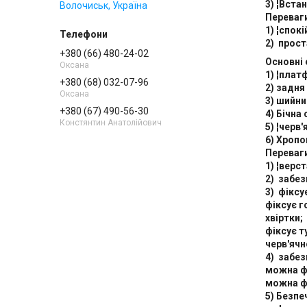
3) ¦Вста
Волочиськ, Україна
Переваг
1) ¦спок
2) прост
+380 (66) 480-24-02
Основні 
Оксана
1) ¦пла
+380 (68) 032-07-96
2) задня
Оксана
3) шийни
+380 (67) 490-56-30
4) Бічна
Констянтин Анатолійович
5) ¦черв
6) Хропо
Переваги
1) ¦верс
2) забез
3) фіксу
фіксує 
хвіртки;
фіксує т
черв'ячн
4) забез
можна фі
можна ф
5) Безпе