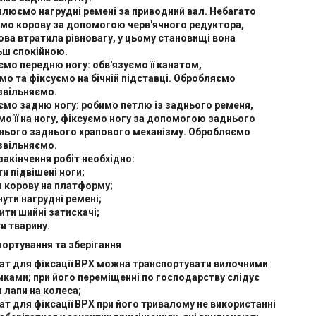
плюємо нагрудні ремені за приводний вал. Небагато
ємо корову за допомогою черв'ячного редуктора,
ва втратила рівновагу, у цьому становищі вона
ьш спокійною.
ємо передню ногу: обв'язуємо її канатом,
мо та фіксуємо на бічній підставці. Обробляємо
звільняємо.
ємо задню ногу: робимо петлю із заднього ременя,
о її на ногу, фіксуємо ногу за допомогою заднього
хнього заднього храпового механізму. Обробляємо
звільняємо.
 закінчення робіт необхідно:
ти підвішені ноги;
 корову на платформу;
ути нагрудні ремені;
ти шийні затискачі;
и тварину.
портування та зберігання
ат для фіксації ВРХ можна транспортувати вилочними
ками; при його переміщенні по господарству слідує
 лапи на колеса;
ат для фіксації ВРХ при його тривалому не використанні