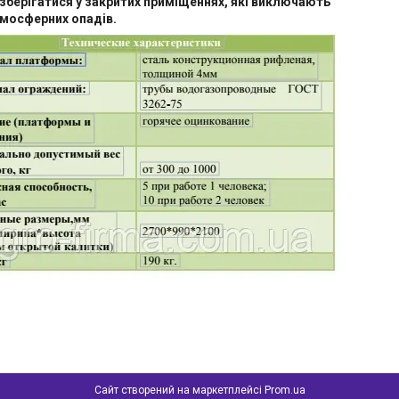
зберігатися у закритих приміщеннях, які виключають
тмосферних опадів.
Сайт створений на маркетплейсі
Prom.ua