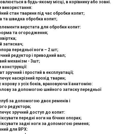
новлюється в будь-якому місці, в корівнику або зовні.
и використання:
ійний стан тварини під час обробки копит;
а та швидка обробка копит;
елементи верстата для обробки копит:
тформа та огородження;
 хвіртка;
й затискач;
 опора передньої ноги – 2 шт;
'ячний редуктор і приводний вал;
вий механізм - 3шт;
 конструкції:
тат зручний і простий в експлуатації;
печує наскрізний прохід тварин;
є корову з усіх боків, враховуючи її анатомію:
голову за допомогою шийного затиску передньої
улуб за допомогою двох ременів і
ого редуктора;
печує зручний доступ до копит:
ксувати передні ноги на бічних опорах;
іксувати задні ноги за допомогою ременя;
чний для ВРХ: