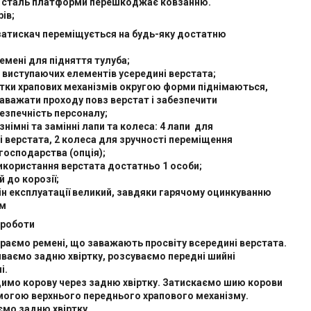
 сталь платформи перешкоджає ковзанню.
ів;
затискач переміщується на будь-яку достатню
емені для підняття тулуба;
иступаючих елементів усередині верстата;
ятки храпових механізмів округою форми піднімаються,
аважати проходу повз верстат і забезпечити
езпечність персоналу;
знімні та замінні лапи та колеса: 4 лапи для
і верстата, 2 колеса для зручності переміщення
господарства (опція);
икористання верстата достатньо 1 особи;
й до корозії;
ін експлуатації великий, завдяки гарячому оцинкуванню
ом
 роботи
раємо ремені, що заважають просвіту всередині верстата.
иваємо задню хвіртку, розсуваємо передні шийні
і.
димо корову через задню хвіртку. Затискаємо шию корови
могою верхнього переднього храпового механізму.
ємо задню хвіртку.