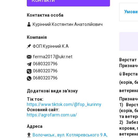
Курінний Костянтин Анатолійович
ФОП Курінний К.А
ferma2017@ukr.net
Верстат
0680320796
Признач
0680320796
ü Верст
0680320796
(корів, 
ветерин
Признач
Тік ток
https://www.tiktok.com/@fop_kurinny
1) Верст
Основний сайт
(корів, 
https://agrofarm.com.ua/
та ветер
2) Забез
корови, 
ветерина
Волочиськ , вул. Котляревського 9 А,