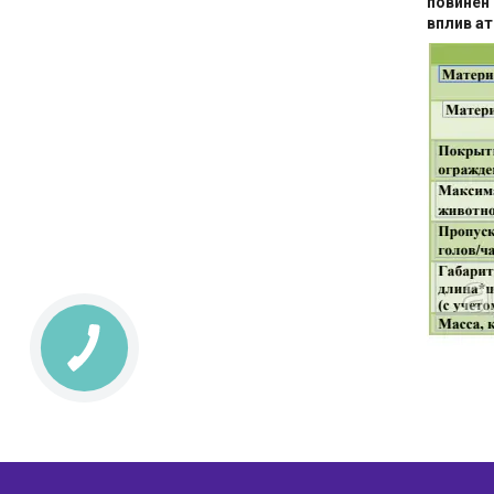
повинен 
вплив а