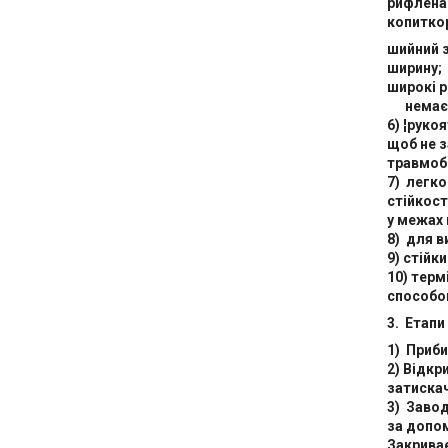
рифлена
копиткор
шийний 
ширину;
широкі р
немає в
6) ¦руко
щоб не з
травмоб
7) легко
стійкост
у межах 
8) для в
9) стійки
10) терм
способ
3. Етапи
1) Приби
2) Відкр
затискач
3) Заво
за допо
Закрива