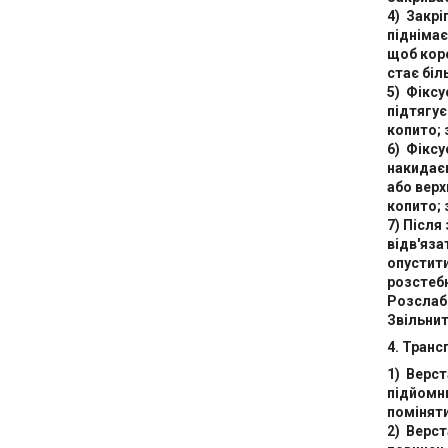
4) Закрі
підніма
щоб коро
стає біл
5) Фіксу
підтягує
копито; 
6) Фіксу
накидаєм
або вер
копито; 
7) Після
відв'яза
опустити
розстебн
Розслаби
Звільнит
4. Транс
1) Верст
підйомни
поміняти
2) Верст