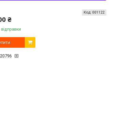
Код:
001122
00 ₴
 відправки
упити
20796