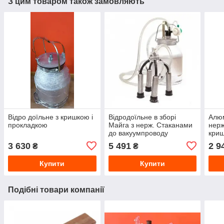
З цим товаром також замовляють
Відро доїльне з кришкою і
Відродоїльне в зборі
Алюм
прокладкою
Майга з нерж. Стаканами
нерж
до вакуумпроводу
криш
3 630
5 491
2 9
₴
₴
Купити
Купити
Подібні товари компанії