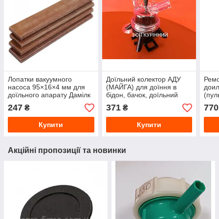
Лопатки вакуумного
Доїльний колектор АДУ
Ремо
насоса 95×16×4 мм для
(МАЙГА) для доїння в
доил
доїльного апарату Дамілк
бідон, бачок, доїльний
(пул
АІД 1
апарат ІДУ, Берізка,
мол
247
371
770
₴
₴
Бурьонка
Купити
Купити
Акційні пропозиції та новинки