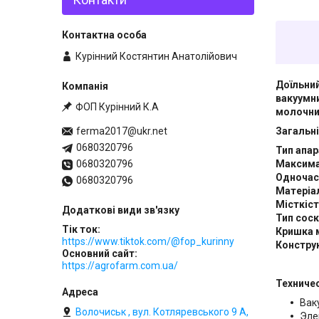
Курінний Костянтин Анатолійович
Доїльний
вакуумни
ФОП Курінний К.А
молочний
Загальні
ferma2017@ukr.net
0680320796
Тип апар
Максимал
0680320796
Одночасн
0680320796
Матеріал
Місткіст
Тип соск
Тік ток
Кришка 
https://www.tiktok.com/@fop_kurinny
Конструк
Основний сайт
https://agrofarm.com.ua/
Техниче
Вак
Волочиськ , вул. Котляревського 9 А,
Эле