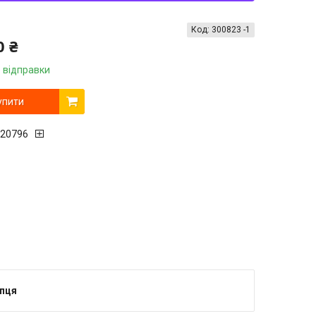
Код:
300823 -1
0 ₴
 відправки
упити
20796
упця