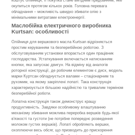
коштує олійниця, її покупка стане вигідним придбанням, яке
окупиться протягом кількох років. Головна перевага
обладнання – можливість швидко збивати олію з
мінімальними витратами електроенергії.
Маслобійка електричного виробника
Kurtsan: особливості
Олійниця для вершкового масла Kurtsan відрізняється
простим керуванням та безперебійною роботою. З
обслуговуванням установки впорається один працівник
господарства. Устаткування включається натисканням
кнопки, яка запускає двигун. На відміну від аналогів
роторної конструкції, де робочим елементом є диск, модель
марки Куртсан обладнується валами – стаціонарним та
рухомим, на якому закріплені лопаті. Така конструкція
характеризується більшою надійністю та тривалим терміном
безперебійної роботи.
Лопатна конструкція також демонструє кращу
продуктивність. Завдяки особливому влаштуванню
механізму збивання можлива переробка вершків будь-якої
в'язкості та густоти (не потрібне попереднє розведення
молоком густих вершків). Лопаті обробляють вершки,
охоплюючи весь обсяг, що призводить до прискорення