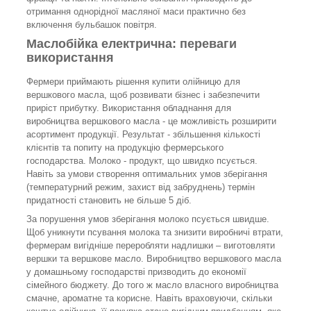
отримання однорідної масляної маси практично без
включення бульбашок повітря.
Маслобійка електрична: переваги
використання
Фермери приймають рішення купити олійницю для
вершкового масла, щоб розвивати бізнес і забезпечити
приріст прибутку. Використання обладнання для
виробництва вершкового масла - це можливість розширити
асортимент продукції. Результат - збільшення кількості
клієнтів та попиту на продукцію фермерського
господарства. Молоко - продукт, що швидко псується.
Навіть за умови створення оптимальних умов зберігання
(температурний режим, захист від забруднень) термін
придатності становить не більше 5 діб.
За порушення умов зберігання молоко псується швидше.
Щоб уникнути псування молока та знизити виробничі втрати,
фермерам вигідніше переробляти надлишки – виготовляти
вершки та вершкове масло. Виробництво вершкового масла
у домашньому господарстві призводить до економії
сімейного бюджету. До того ж масло власного виробництва
смачне, ароматне та корисне. Навіть враховуючи, скільки