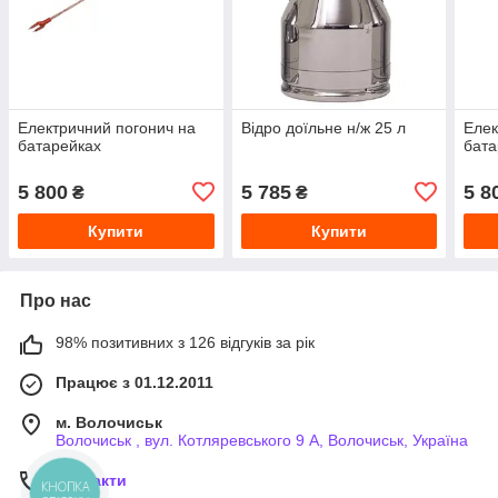
Електричний погонич на
Відро доїльне н/ж 25 л
Елек
батарейках
бата
5 800
5 785
5 8
₴
₴
Купити
Купити
Про нас
98% позитивних з 126 відгуків за рік
Працює з 01.12.2011
м. Волочиськ
Волочиськ , вул. Котляревського 9 А, Волочиськ, Україна
Контакти
КНОПКА