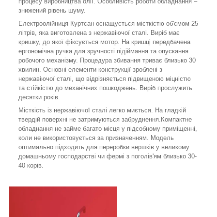
процесу виробництва олії. Особливість роботи обладнання –
знижений рівень шуму.
Електроолійниця Куртсан оснащується місткістю об'ємом 25
літрів, яка виготовлена ​​з нержавіючої сталі. Виріб має
кришку, до якої фіксується мотор. На кришці передбачена
ергономічна ручка для зручності підіймання та опускання
робочого механізму. Процедура збивання триває близько 30
хвилин. Основні елементи конструкції зроблені з
нержавіючої сталі, що відрізняється підвищеною міцністю
та стійкістю до механічних пошкоджень. Виріб прослужить
десятки років.
Місткість із нержавіючої сталі легко миється. На гладкій
твердій поверхні не затримуються забруднення.Компактне
обладнання не займе багато місця у підсобному приміщенні,
коли не використовується за призначенням. Модель
оптимально підходить для переробки вершків у великому
домашньому господарстві чи фермі з поголів'ям близько 30-
40 корів.