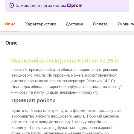
Замовлення під захистом
Опис
Характеристики
Доставка
Оплата
Умови п
Опис
Маслобойка електрична Kurtsan на 25 л
пристрій, призначений для збивання вершків та отримання
вершкового масла. Як сировина може використовуватися
сметана або молоко певної температури (близько 14 ° C).
Внаслідок збивання сировини відбувається поділ на фракції
– жирову та пахту (рідкий знежирений продукт).
Принцип роботи
Купити олійницю електричну для ферми, отже, організувати
виробництво якісного вершкового масла. Робочий механізм
обертається зі швидкістю понад 1 тисячу обертів на
хвилину. В результаті відбувається відділення жирової
фракції та пахти. Інтенсивне збивання призводить до