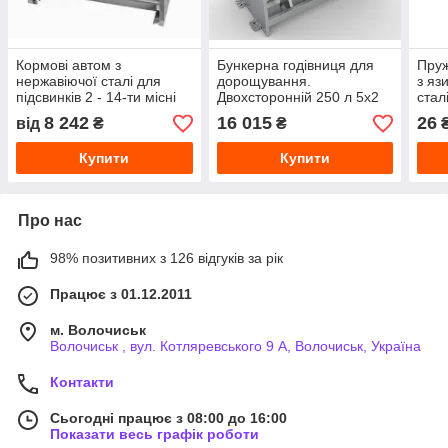
Кормові автом з
Бункерна годівниця для
Пруж
нержавіючої сталі для
дорощування.
з яз
підсвинків 2 - 14-ти місні
Двохсторонній 250 л 5х2
стал
8 242
16 015
26
від
₴
₴
Купити
Купити
Про нас
98% позитивних з 126 відгуків за рік
Працює з 01.12.2011
м. Волочиськ
Волочиськ , вул. Котляревського 9 А, Волочиськ, Україна
Контакти
Сьогодні працює з 08:00 до 16:00
Показати весь графік роботи