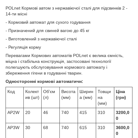
POLnet Кормові автом з нержавіючої сталі для підсвинків 2 -
14-ти місні
- Кормовий автомат для сухого годування
- Призначений для свиней вагою до 45 кг
- Виготовлений з нержавіючої сталі
- Регуляція корму
Перевагами Кормових автоматів POLnet є велика ємність,
міцна і стабільна конструкція, застосовані технології
полегшують обслуговування кормового автомату і
збереження гігени в годуванні тварин.
Односторонні кормові автоматичн:
Код
Колект
Об'єм
Висота
Ширин
Товщи
Ціна
ив (шт)
(л)
(мм)
а (мм)
на
(грн)
(мм)
AP2W
20
46
740
415
310
3200,0
0
AP3W
30
68
740
615
310
3600,0
0