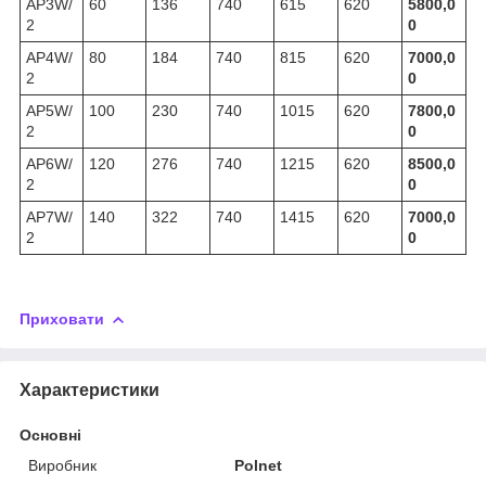
AP3W/
60
136
740
615
620
5800,0
2
0
AP4W/
80
184
740
815
620
7000,0
2
0
AP5W/
100
230
740
1015
620
7800,0
2
0
AP6W/
120
276
740
1215
620
8500,0
2
0
AP7W/
140
322
740
1415
620
7000,0
2
0
Приховати
Характеристики
Основні
Виробник
Polnet