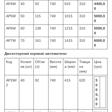
AP4W
40
92
740
815
310
4400,0
0
AP5W
50
115
740
1015
310
5000,0
0
AP6W
60
138
740
1215
310
5500,0
0
AP7W
70
161
740
1415
310
6000,0
0
Двохсторонні кормові автоматичн:
Код
Колект
Об'єм
Висота
Ширин
Товщи
Ціна
ив (шт)
(л)
(мм)
а (мм)
на
(грн)
(мм)
AP2W/
40
92
740
415
620
5
2
0
0
0,
0
0