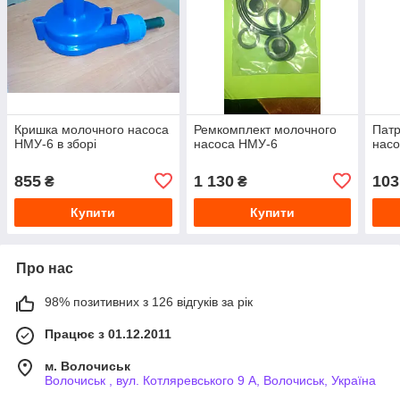
Кришка молочного насоса
Ремкомплект молочного
Патр
НМУ-6 в зборі
насоса НМУ-6
насо
855
1 130
103
₴
₴
Купити
Купити
Про нас
98% позитивних з 126 відгуків за рік
Працює з 01.12.2011
м. Волочиськ
Волочиськ , вул. Котляревського 9 А, Волочиськ, Україна