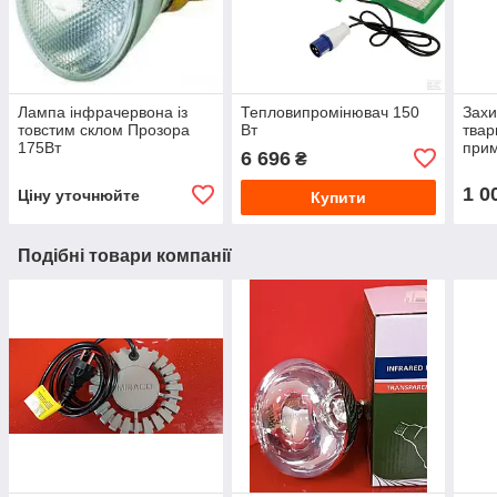
Лампа інфрачервона із
Тепловипромінювач 150
Захи
товстим склом Прозора
Вт
твар
175Вт
при
6 696
₴
(пл
інфр
1 0
Ціну уточнюйте
Купити
27
Подібні товари компанії