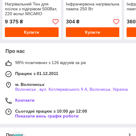
Нагрівальний Тен для
Інфрачервона нагрівальна
Інфр
поїлок з підігрівом 500Ват,
лампа 250 Вт.
ламп
220 вольт MICARO
9 375
304
360
₴
₴
Купити
Купити
Про нас
98% позитивних з 126 відгуків за рік
Працює з 01.12.2011
м. Волочиськ
Волочиськ , вул. Котляревського 9 А, Волочиськ, Україна
Контакти
Сьогодні працює з 10:00 до 12:00
Показати весь графік роботи
Про нас