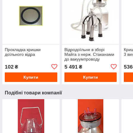
Прокладка кришки
Відродоїльне в зборі
Криш
доїльного відра
Майга з нерж. Стаканами
3 ви
до вакуумпроводу
102
5 491
536
₴
₴
Купити
Купити
Подібні товари компанії