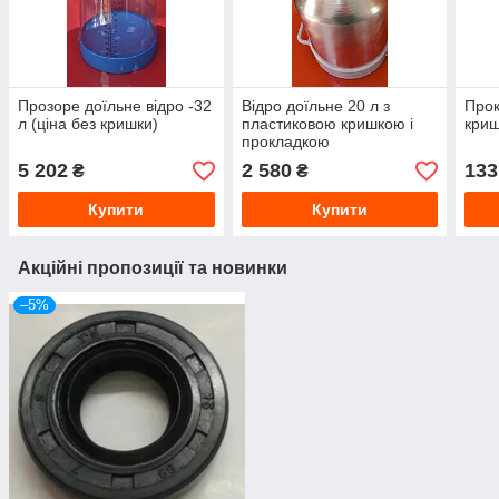
Прозоре доїльне відро -32
Відро доїльне 20 л з
Прок
л (ціна без кришки)
пластиковою кришкою і
криш
прокладкою
5 202
2 580
133
₴
₴
Купити
Купити
Акційні пропозиції та новинки
–5%