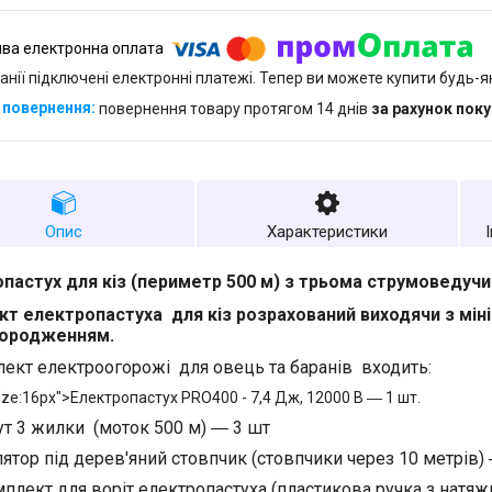
анії підключені електронні платежі. Тепер ви можете купити будь-
повернення товару протягом 14 днів
за рахунок пок
Опис
Характеристики
пастух для кіз (периметр 500 м) з трьома струмоведучи
кт електропастуха
для кіз розрахований виходячи з мін
городженням.
лект електроогорожі
для овець та баранів входить:
size:16px">Електропастух PRO400 - 7,4 Дж, 12000 В ― 1 шт.
т 3 жилки (моток 500 м) ― 3 шт
лятор під дерев'яний стовпчик (стовпчики через 10 метрів)
плект для воріт електропастуха (пластикова ручка з нат