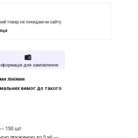
який товар не покидаючи сайту.
упця
Інформація для замовлення
ми лініями
імальних вимог до такого
 ― 150 шт.
яжною пружиною до 5 м) ―