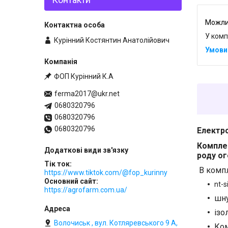
У комп
Курінний Костянтин Анатолійович
ФОП Курінний К.А
ferma2017@ukr.net
0680320796
0680320796
0680320796
Електро
Компле
роду о
Тік ток
В комп
https://www.tiktok.com/@fop_kurinny
Основний сайт
nt-
https://agrofarm.com.ua/
шну
ізо
Волочиськ , вул. Котляревського 9 А,
Ком