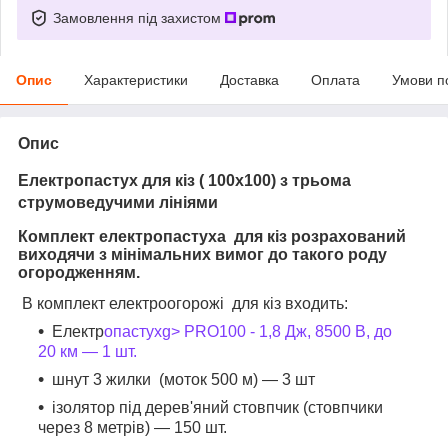
Замовлення під захистом
Опис
Характеристики
Доставка
Оплата
Умови п
Опис
Електропастух для кіз ( 100х100) з трьома
струмоведучими лініями
Комплект електропастуха
для кіз розрахований
виходячи з мінімальних вимог до такого роду
огородженням.
В комплект електроогорожі
для кіз входить:
Електр
опастухg> PRO100 - 1,8 Дж, 8500 В, до
20 км ― 1 шт.
шнут 3 жилки (моток 500 м) ― 3 шт
ізолятор під дерев'яний стовпчик (стовпчики
через 8 метрів) ― 150 шт.