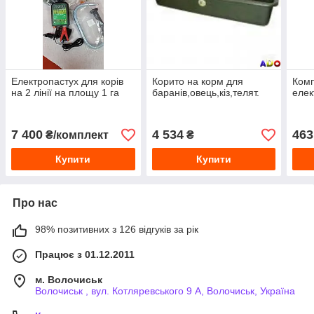
Електропастух для корів
Корито на корм для
Комп
на 2 лінії на площу 1 га
баранів,овець,кіз,телят.
елек
7 400
4 534
463
₴/комплект
₴
Купити
Купити
Про нас
98% позитивних з 126 відгуків за рік
Працює з 01.12.2011
м. Волочиськ
Волочиськ , вул. Котляревського 9 А, Волочиськ, Україна