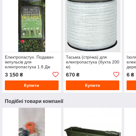
Електропастух. Подавач
Тасьма (стрічка) для
Ізол
імпульсів для
електропастуха (бухта 200
елек
електропастуха 1.8 Дж
м)
дере
3 150
670
6
₴
₴
₴
Купити
Купити
Подібні товари компанії