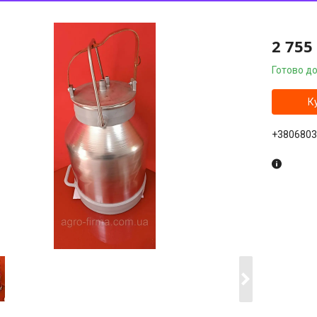
2 755
Готово до
К
+3806803