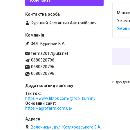
У комп
Курінний Костянтин Анатолійович
ФОП Курінний К.А
ferma2017@ukr.net
0680320796
0680320796
0680320796
Відро дої
Тік ток
https://www.tiktok.com/@fop_kurinny
Основний сайт
https://agrofarm.com.ua/
Волочиськ , вул. Котляревського 9 А,