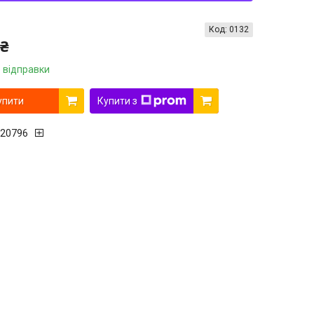
Код:
0132
 ₴
 відправки
упити
Купити з
20796