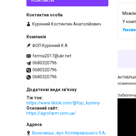
У комп
Курінний Костянтин Анатолійович
ФОП Курінний К.А
ferma2017@ukr.net
0680320796
0680320796
0680320796
АНТИБРЫК 
осіменіння
Забезпечу
Тік ток
https://www.tiktok.com/@fop_kurinny
Основний сайт
https://agrofarm.com.ua/
Волочиськ , вул. Котляревського 9 А,