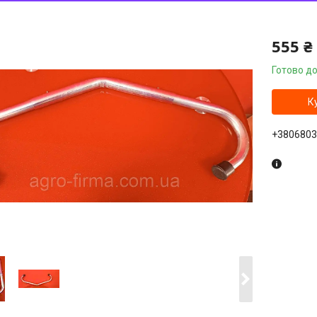
555 ₴
Готово до
К
+3806803