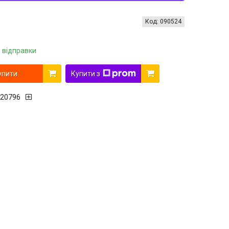
Код:
090524
 відправки
упити
Купити з
20796