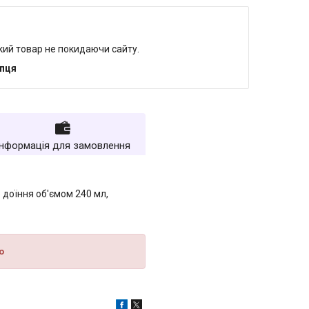
який товар не покидаючи сайту.
упця
Інформація для замовлення
 доїння об'ємом 240 мл,
о