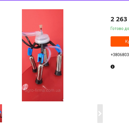
2 263
Готово до
К
+3806803