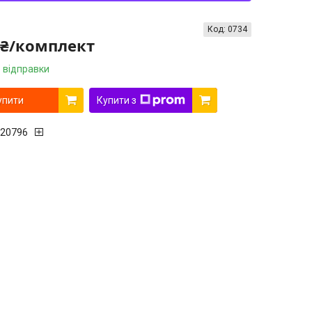
Код:
0734
 ₴/комплект
 відправки
упити
Купити з
20796