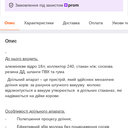
Замовлення під захистом
Опис
Характеристики
Доставка
Оплата
Умови п
Опис
До нього входить:
алюмінієве відро 18л; коллектор 240, стакан н/ж; соскова
резина ДД, шланги ПВХ та гума
Доїльний апарат – це пристрій, який здійснює механічне
доїння корів: за рахунок штучного вакууму молоко
відсмоктується а вакуум утворюється в доїльних стаканах, які
надіваються на дійки корови.
Особливості доїльного апарата:
- Полегшення процесу доїння;
- Ефективний збір молока без пошкодження сосків