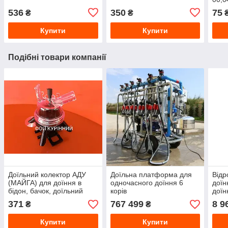
536
350
75
₴
₴
Купити
Купити
Подібні товари компанії
Доїльний колектор АДУ
Доїльна платформа для
Відр
(МАЙГА) для доїння в
одночасного доїння 6
доїн
бідон, бачок, доїльний
корів
доїн
апарат ІДУ, Берізка,
371
767 499
8 9
₴
₴
Бурьонка
Купити
Купити