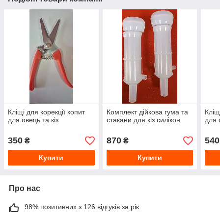
Кліщі для корекції копит
Комплект дійкова гума та
Кліщ
для овець та кіз
стакани для кіз силікон
для 
350
870
540
₴
₴
Купити
Купити
Про нас
98% позитивних з 126 відгуків за рік