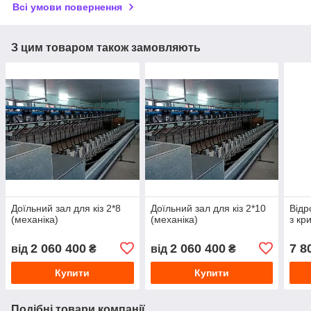
Всі умови повернення
З цим товаром також замовляють
Доїльний зал для кіз 2*8
Доїльний зал для кіз 2*10
Відр
(механіка)
(механіка)
з кр
2 060 400
2 060 400
7 8
від
₴
від
₴
Купити
Купити
Подібні товари компанії