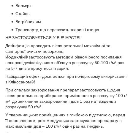
Вольєрів
Стайнь
Вигрібних ям
Транспорту, що перевозить тварин і птицю
НЕ ЗАСТОСОВУЄТЬСЯ У ВІВЧАРСТВІ!
Дезінфекцію проводять після ретельної механічної та
санітарної очистки поверхонь.
Йодоклін®
застосовують методом рівномірного посипання
поверхні дезінфікуючого об’єкту з розрахунку 50-100 г/м² раз
на 5-7 днів в присутності тварин.
Найкращий ефект досягається при почерговому використанні
з Кліносаном
®
!
При спалаху захворювання препарат застосовують щодня
після ретельного прибирання приміщення з розрахунку 100 г/
м² до зникнення захворювання і далі 1 раз на тиждень з
розрахунку 50 г/м².
У тваринницьких приміщеннях з глибокою підстилкою, перед
її поновленням, рекомендується застосування препарату в
максимальній дозі – 100 г/м² один раз на тиждень.