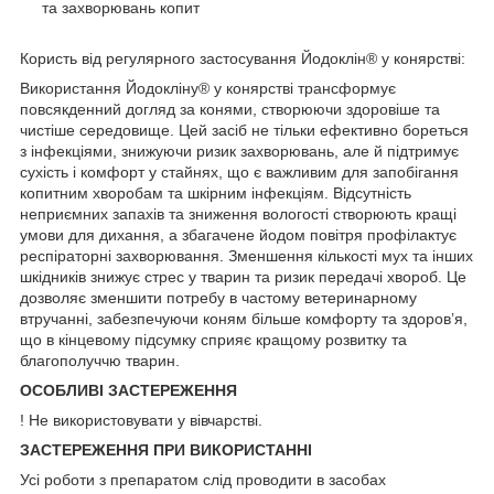
та захворювань копит
Користь від регулярного застосування Йодоклін® у конярстві:
Використання Йодокліну® у конярстві трансформує
повсякденний догляд за конями, створюючи здоровіше та
чистіше середовище. Цей засіб не тільки ефективно бореться
з інфекціями, знижуючи ризик захворювань, але й підтримує
сухість і комфорт у стайнях, що є важливим для запобігання
копитним хворобам та шкірним інфекціям. Відсутність
неприємних запахів та зниження вологості створюють кращі
умови для дихання, а збагачене йодом повітря профілактує
респіраторні захворювання. Зменшення кількості мух та інших
шкідників знижує стрес у тварин та ризик передачі хвороб. Це
дозволяє зменшити потребу в частому ветеринарному
втручанні, забезпечуючи коням більше комфорту та здоров’я,
що в кінцевому підсумку сприяє кращому розвитку та
благополуччю тварин.
ОСОБЛИВІ ЗАСТЕРЕЖЕННЯ
! Не використовувати у вівчарстві.
ЗАСТЕРЕЖЕННЯ ПРИ ВИКОРИСТАННІ
Усі роботи з препаратом слід проводити в засобах