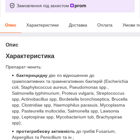
Замовлення під захистом
Опис
Характеристики
Доставка
Оплата
Умови п
Опис
Характеристика
Препарат чинить:
бактерицидну
дію по відношенню до
грампозитивних та грамнегативних бактерій (Escherichia
сoli, Staphylococcus aureus, Pseudomonas spp.,
Salmonella typhimurium, Proteus vulgaris, Streptococcus
spp, Actinobacillus spp, Bordetella bronchiseptica, Brucella
spp, Clostridiae spp, Haemophilus parasuis, Mycoplasma
spp, Pasteurella multocidia, Salmonella spp, Lawsonia
spp, Leptospirae spp, Mycobacterium tub, Brachyspirae
spp);
протигрибкову активність
до грибів Fusarium,
Aspergillus та Penicillium та ін.;