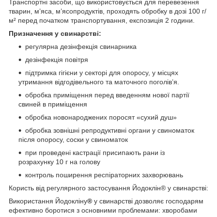
Транспортні засоби, що використовується для перевезення
тварин, м’яса, м’ясопродуктів, проходять обробку в дозі 100 г/
м² перед початком транспортування, експозиція 2 години.
Призначення у свинарстві:
регулярна дезінфекція свинарника
дезінфекція повітря
підтримка гігієни у секторі для опоросу, у місцях
утримання відгодівельного та маточного поголів’я.
обробка приміщення перед введенням нової партії
свиней в приміщення
обробка новонароджених поросят «сухий душ»
обробка зовнішні репродуктивні органи у свиноматок
після опоросу, соски у свиноматок
при проведені кастрації присипають рани із
розрахунку 10 г на голову
контроль поширення респіраторних захворювань
Користь від регулярного застосування Йодоклін® у свинарстві:
Використання Йодокліну
®
у свинарстві дозволяє господарям
ефективно боротися з основними проблемами: хворобами