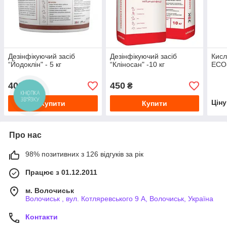
Дезінфікуючий засіб
Дезінфікуючий засіб
Кисл
“Йодоклін" - 5 кг
“Кліносан" -10 кг
ECO-
400
450
₴
₴
КНОПКА
ЗВ'ЯЗКУ
Цін
Купити
Купити
Про нас
98% позитивних з 126 відгуків за рік
Працює з 01.12.2011
м. Волочиськ
Волочиськ , вул. Котляревського 9 А, Волочиськ, Україна
Контакти