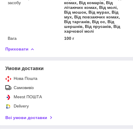
засобу
комах, Від комарів, Від
літаючих комах, Від молі,
Від мошок, Від мурах, Від
мух, Від повзаючих комах,
Від тарганів, Від ос, Від
шершнів, Від прусаків, Від
харчової молі
Вага
100 г
Приховати
Умови доставки
Нова Пошта
Самовивіз
Meest ПОШТА
Delivery
Всі умови доставки