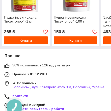
Пудра інсектицидна
Пудра інсектицидна
Засі
“Інсектопро” -1 кг
“Інсектопро” -100 г
та і
кома
-100
265
150
493
₴
₴
Купити
Купити
Про нас
98% позитивних з 126 відгуків за рік
Працює з 01.12.2011
м. Волочиськ
Волочиськ , вул. Котляревського 9 А, Волочиськ, Україна
Контакти
Сьогодні вихідний
Показати весь графік роботи