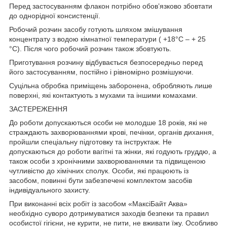
Перед застосуванням флакон потрібно обов’язково збовтати
до однорідної консистенції.
Робочий розчин засобу готують шляхом змішування
концентрату з водою кімнатної температури ( +18°C – + 25
°C). Після чого робочий розчин також збовтують.
Приготування розчину відбувається безпосередньо перед
його застосуванням, постійно і рівномірно розмішуючи.
Суцільна обробка приміщень заборонена, обробляють лише
поверхні, які контактують з мухами та іншими комахами.
ЗАСТЕРЕЖЕННЯ
До роботи допускаються особи не молодше 18 років, які не
страждають захворюваннями крові, печінки, органів дихання,
пройшли спеціальну підготовку та інструктаж. Не
допускаються до роботи вагітні та жінки, які годують груддю, а
також особи з хронічними захворюваннями та підвищеною
чутливістю до хімічних сполук. Особи, які працюють із
засобом, повинні бути забезпечені комплектом засобів
індивідуального захисту.
При виконанні всіх робіт із засобом «МаксіБайт Аква»
необхідно суворо дотримуватися заходів безпеки та правил
особистої гігієни, не курити, не пити, не вживати їжу. Особливо