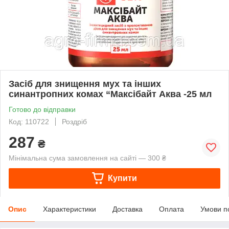
Засіб для знищення мух та інших
синантропних комах “Максібайт Аква -25 мл
Готово до відправки
Код: 110722
Роздріб
287
₴
Мінімальна сума замовлення на сайті — 300 ₴
Купити
Опис
Характеристики
Доставка
Оплата
Умови п