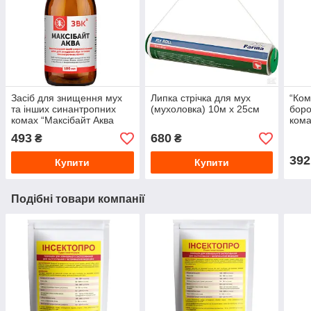
Засіб для знищення мух
Липка стрічка для мух
“Ком
та інших синантропних
(мухоловка) 10м x 25см
боро
комах “Максібайт Аква
кома
-100 мл
-100
493
680
₴
₴
392
Купити
Купити
Подібні товари компанії