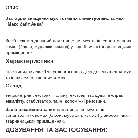
Опис
Засіб для знищення мух та інших синантропних комах
“Максібайт Аква”
Засіб рекомендований для знищення мух та ін. синантропних
комах (блохи, мурашки, комарі) у виробничих і тваринницьких
приміщеннях.
Характеристика
Інсектицидний засіб з пролонгованою дією для знищення мух
та інших синантропних комах
Склад
:
тетраметрин , екстракт полину, екстракт гвоздики, екстракт
евкаліпту, стабілізатор, та ін. допоміжні речовини.
Засіб рекомендований
для знищення мух та ін.
синантропних комах (блохи, мурашки, комарі) у виробничих і
тваринницьких приміщеннях.
ДОЗУВАННЯ ТА ЗАСТОСУВАННЯ: