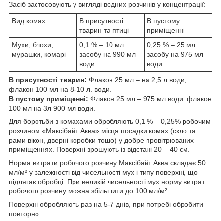
Засіб застосовують у вигляді водних розчинів у концентрації:
Вид комах
В присутності
В пустому
тварин та птиці
приміщенні
Мухи, блохи,
0,1 % – 10 мл
0,25 % – 25 мл
мурашки, комарі
засобу на 990 мл
засобу на 975 мл
води
води
В присутності тварин:
Флакон 25 мл – на 2,5 л води,
флакон 100 мл на 8-10 л. води.
В пустому приміщенні:
Флакон 25 мл – 975 мл води, флакон
100 мл на 3л 900 мл води.
Для боротьби з комахами обробляють 0,1 % – 0,25% робочим
розчином «Максібайт Аква» місця посадки комах (скло та
рами вікон, дверні коробки тощо) у добре провітрюваних
приміщеннях. Поверхні зрошують із відстані 20 – 40 см.
Норма витрати робочого розчину Максібайт Аква складає 50
мл/м² у залежності від чисельності мух і типу поверхні, що
підлягає обробці. При великій чисельності мух норму витрат
робочого розчину можна збільшити до 100 мл/м².
Поверхні обробляють раз на 5-7 днів, при потребі обробити
повторно.