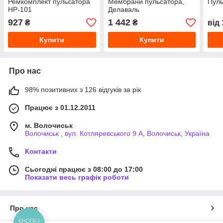
Ремкомплект пульсатора
Мембрани пульсатора,
Пуль
НР-101
Делаваль
927
1 442
₴
₴
від
Купити
Купити
Про нас
98% позитивних з 126 відгуків за рік
Працює з 01.12.2011
м. Волочиськ
Волочиськ , вул. Котляревського 9 А, Волочиськ, Україна
Контакти
Сьогодні працює з 08:00 до 17:00
Показати весь графік роботи
Про нас
КНОПКА