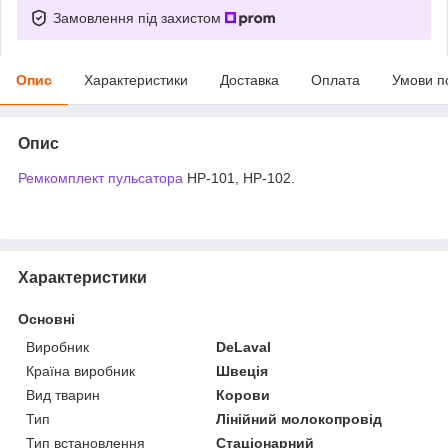
Замовлення під захистом
Опис
Характеристики
Доставка
Оплата
Умови п
Опис
Ремкомплект
пульсатора
НР-101, НР-102.
Характеристики
Основні
Виробник
DeLaval
Країна виробник
Швеція
Вид тварин
Корови
Тип
Лінійний молокопровід
Тип встановлення
Стаціонарний