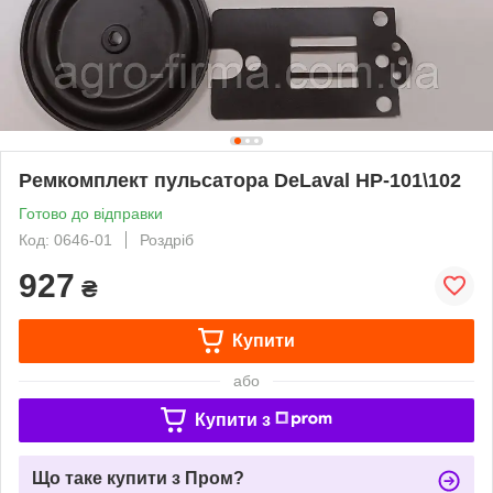
Ремкомплект пульсатора DeLaval НР-101\102
Готово до відправки
Код: 0646-01
Роздріб
927
₴
Купити
або
Купити з
Що таке купити з Пром?