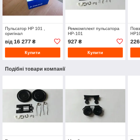
Пульсатор НР 101 ,
Ремкомплект пульсатора
Повз
оригінал
НР-101
НР1
16 277
927
226
від
₴
₴
Купити
Купити
Подібні товари компанії