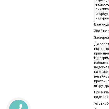
захвор
виклика
спороу
и мікро
Взаємоді
Засіб не
Застереж
До робот
під час 
приміщен
із дотри
наближат
водою з 
на свіже
негайно 
проточно
шкіру, у
При випа
води та 
Умови зб