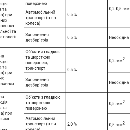
поверхнею
кція
0,2-0,5 л/м
а та
Автомобільний
0,5 %
а) при
транспорт (в т.ч.
йних
колеса)
юваннях
льної та
Заповнення
 етіології
0,5 %
Необхідна 
дезбар`єрів
Об`єкти з гладкою
на
та шорсткою
2
0,2 л/м
кція
поверхнею,
а та
транспорт
0,5 %
а) при
их
Заповнення
Необхідна 
юваннях
дезбар`єрів
на
Об`єкти з гладкою
2
кція
та шорсткою
0,5 л/м
а та
поверхнею
а) при
Автомобільний
льозі
2
транспорт (в т.ч.
2,0 %
0,5 л/м
колеса)
йних