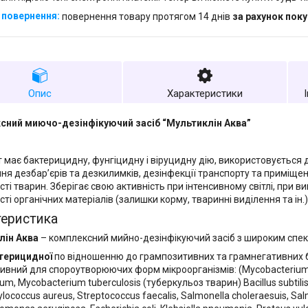
повернення товару протягом 14 днів
за рахунок пок
Опис
Характеристики
сний миючо-дезінфікуючий засіб “Мультиклін Аква”
 має бактерицидну, фунгіцидну і віруцидну дію, використовується 
ня дезбар’єрів та дезкилимків, дезінфекції транспорту та приміщен
ті тварин. Зберігає свою активність при інтенсивному світлі, при в
ті органічних матеріалів (залишки корму, тваринні виділення та ін.)
теристика
лін Аква
– комплексний мийно-дезінфікуючий засіб з широким спект
терицидної
по відношенню до грампозитивних та грамнегативних ба
ивний для спороутворюючих форм мікроорганізмів: (Mycobacterium
tum, Mycobacterium tuberculosis (туберкульоз тварин) Bacillus subtilis,
lococcus aureus, Streptococcus faecalis, Salmonella choleraesuis, Sa