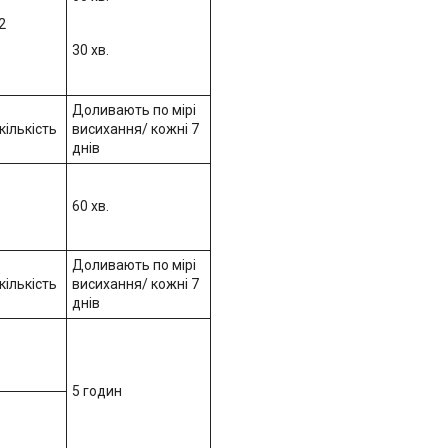
2
30 хв.
Доливають по мірі
кількість
висихання/ кожні 7
днів
60 хв.
Доливають по мірі
кількість
висихання/ кожні 7
днів
5 годин