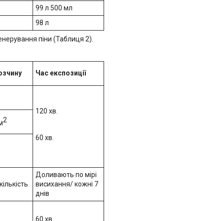
99 л 500 мл
98 л
нерування піни (Таблиця 2).
озчину
Час експозиції
120 хв.
2
м
60 хв.
Доливають по мірі
кількість
висихання/ кожні 7
днів
60 хв.