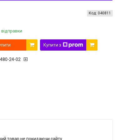
Код:
040811
 відправки
упити
Купити з
 480-24-02
який товар не покидаючи сайту.