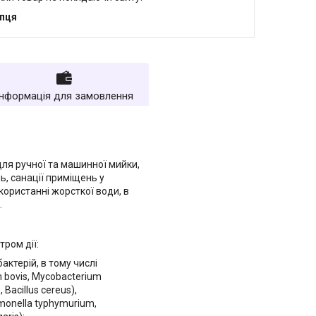
упця
Інформація для замовлення
для ручної та машинної мийки,
ь, санації приміщень у
икористанні жорсткої води, в
.
ром дії:
ктерій, в тому числі
 bovis, Mycobacterium
 Bacillus cereus),
lmonella typhymurium,