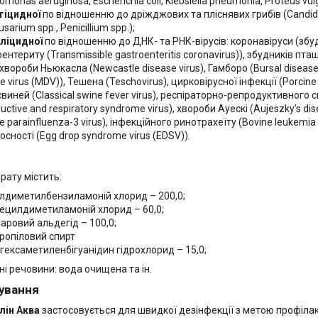
monas aeruginosa, Escherichia сoli, Klebsiella pneumonia, Proteus vulg
гіцидної
по відношенню до дріжджових та пліснявих грибів (Candida 
Fusarium spp., Penicillium spp.);
уліцидної
по відношенню до ДНК- та РНК-вірусів: коронавіруси (збу
ентериту (Transmissible gastroenteritis coronavirus)), збудників пт
хвороби Ньюкасла (Newcastle disease virus), Гамборо (Bursal disease
e virus (MDV)), Тешена (Teschovirus), цирковірусної інфекції (Porcine 
виней (Classical swine fever virus), респіраторно-репродуктивного 
uctive and respiratory syndrome virus), хвороби Ауескі (Aujeszky’s di
e parainfluenza-3 virus), інфекційного ринотрахеїту (Bovine leukemi
сності (Egg drop syndrome virus (EDSV)).
рату містить:
ілдиметилбензиламоній хлорид – 200,0;
ецилдиметиламоній хлорид – 60,0;
таровий альдегід – 100,0;
пропіловий спирт
ігексаметиленбігуанідин гідрохлорид – 15,0;
і речовини: вода очищена та ін.
ування
лін Аква
застосовується для швидкої дезінфекції з метою профілак