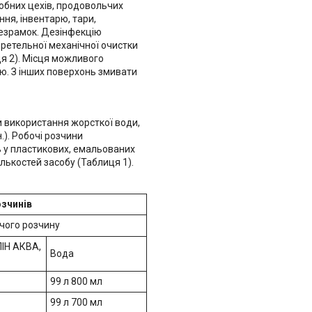
робних цехів, продовольчих
ння, інвентарю, тари,
дезрамок. Дезінфекцію
 ретельної механічної очистки
ця 2). Місця можливого
ю. З інших поверхонь змивати
ви використання жорсткої води,
.). Робочі розчини
ть у пластикових, емальованих
лькостей засобу (Таблиця 1).
озчинів
чого розчину
ІН АКВА,
Вода
99 л 800 мл
99 л 700 мл