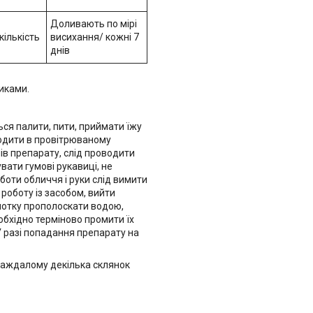
Доливають по мірі
кількість
висихання/ кожні 7
днів
иками.
ся палити, пити, приймати їжу
водити в провітрюваному
нів препарату, слід проводити
вати гумові рукавиці, не
боти обличчя і руки слід вимити
роботу із засобом, вийти
глотку прополоскати водою,
обхідно терміново промити їх
У разі попадання препарату на
раждалому декілька склянок