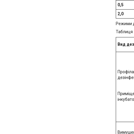
0,5
2,0
Режими д
Таблиця 
Вид дез
Профіла
дезінфе
Приміщ
інкубат
Вимуше