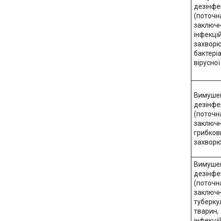
дезінфе
(поточн
заключн
інфекці
захвор
бактеріа
вірусної
Вимуше
дезінфе
(поточн
заключн
грибков
захвор
Вимуше
дезінфе
(поточн
заключн
туберку
тварин,
інфекці