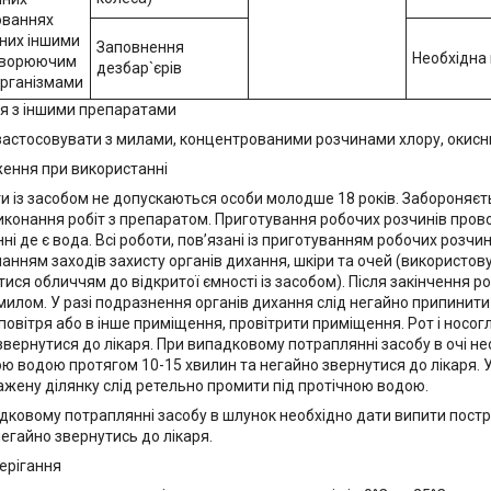
юваннях
них іншими
Заповнення
Необхідна 
творюючим
дезбар`єрів
організмами
я з іншими препаратами
 застосовувати з милами, концентрованими розчинами хлору, окисн
ення при використанні
и із засобом не допускаються особи молодше 18 років. Забороняєть
виконання робіт з препаратом. Приготування робочих розчинів про
ні де є вода. Всі роботи, пов’язані із приготуванням робочих розчи
манням заходів захисту органів дихання, шкіри та очей (використову
ися обличчям до відкритої ємності із засобом). Після закінчення ро
милом. У разі подразнення органів дихання слід негайно припинити 
 повітря або в інше приміщення, провітрити приміщення. Рот і носо
звернутися до лікаря. При випадковому потраплянні засобу в очі не
ю водою протягом 10-15 хвилин та негайно звернутися до лікаря. 
ражену ділянку слід ретельно промити під протічною водою.
дковому потраплянні засобу в шлунок необхідно дати випити пост
негайно звернутись до лікаря.
ерігання