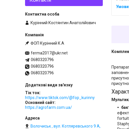
Курінний Костянтин Анатолійович
ФОП Курінний К.А
Комплек
ferma2017@ukr.net
0680320796
0680320796
Препарат
заповнен
0680320796
присутнос
присутнос
Харак
Тік ток
https://www.tiktok.com/@fop_kurinny
Мультик
Основний сайт
бак
https://agrofarm.com.ua/
ефект
fortui
Staphy
Волочиськ , вул. Котляревського 9 А,