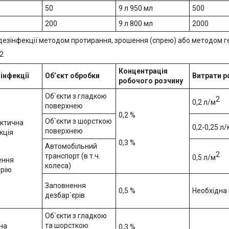
50
9 л 950 мл
500
200
9 л 800 мл
2000
езінфекції методом протирання, зрошення (спрею) або методом ге
2
Концентрація
інфекції
Об’єкт обробки
Витрати р
робочого розчину
Об`єкти з гладкою
2
0,2 л/м
поверхнею
0,2 %
Об`єкти з шорсткою
ктична
0,2-0,25 л/
поверхнею
кція
0,3 %
Автомобільний
2
транспорт (в т.ч.
0,5 л/м
ення
колеса)
орію
Заповнення
0,5 %
Необхідна 
дезбар`єрів
Об`єкти з гладкою
та шорсткою
на
0,3 %