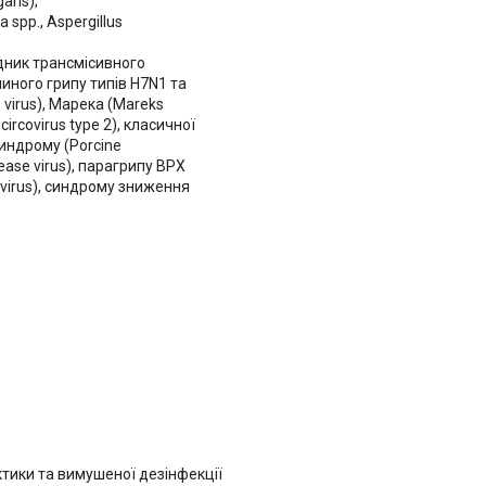
aris);
spp., Aspergillus
дник трансмісивного
ашиного грипу типів H7N1 та
 virus), Марека (Mareks
circovirus type 2), класичної
синдрому (Porcine
sease virus), парагрипу ВРХ
a virus), синдрому зниження
тики та вимушеної дезінфекції