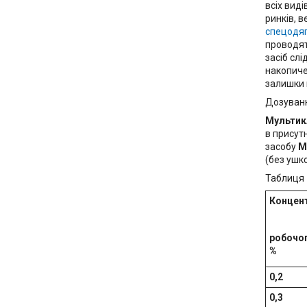
всіх вид
ринків, в
спецодя
проводят
засіб сл
накопиче
залишки 
Дозуван
Мультик
в присутн
засобу
М
(без ушк
Таблиця 
Концен
робочог
%
0,2
0,3