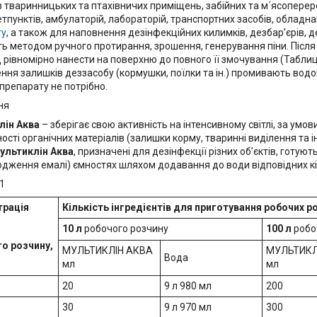
ів тваринницьких та птахівничих приміщень, забійних та м´ясопере
етпунктів, амбулаторій, лабораторій, транспортних засобів, обладна
гу
, а також для наповнення дезінфекційних килимків, дезбар’єрів, 
ь методом ручного протирання, зрошення, генерування піни. Після
ід рівномірно нанести на поверхню до повного її змочування (Табли
ння залишків деззасобу (кормушки, поїлки та ін.) промивають водо
препарату не потрібно.
ня
лін Аква
– зберігає свою активність на інтенсивному світлі, за умо
ості органічних матеріалів (залишки корму, тваринні виділення та ін
ультиклін Аква
, призначені для дезінфекції різних об’єктів, готую
одження емалі) ємностях шляхом додавання до води відповідних кі
1
трація
Кількість інгредієнтів для приготування робочих р
10 л
робочого розчину
100 л
робо
о розчину,
МУЛЬТИКЛІН АКВА
МУЛЬТИКЛ
Вода
мл
мл
20
9 л 980 мл
200
30
9 л 970 мл
300