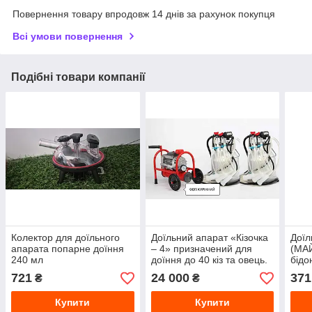
Повернення товару впродовж 14 днів за рахунок покупця
Всі умови повернення
Подібні товари компанії
Колектор для доїльного
Доїльний апарат «Кізочка
Доїл
апарата попарне доїння
– 4» призначений для
(МАЙ
240 мл
доїння до 40 кіз та овець.
бідо
апар
721
24 000
371
₴
₴
Бурь
Купити
Купити