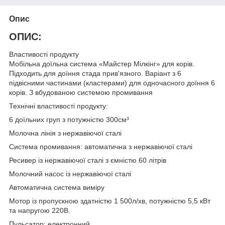
Опис
ОПИС:
Властивості продукту
Мобільна доїльна система «Майстер Мілкінг» для корів.
Підходить для доїння стада прив'язного. Варіант з 6
підвісними частинами (кластерами) для одночасного доїння 6
корів. З вбудованою системою промивання
Технічні властивості продукту:
6 доїльних груп з потужністю 300см³
Молочна лінія з нержавіючої сталі
Система промивання: автоматична з нержавіючої сталі
Ресивер із нержавіючої сталі з ємністю 60 літрів
Молочний насос із нержавіючої сталі
Автоматична система виміру
Мотор із пропускною здатністю 1 500л/хв, потужністю 5,5 кВт
та напругою 220В.
Пульсатор: електронний