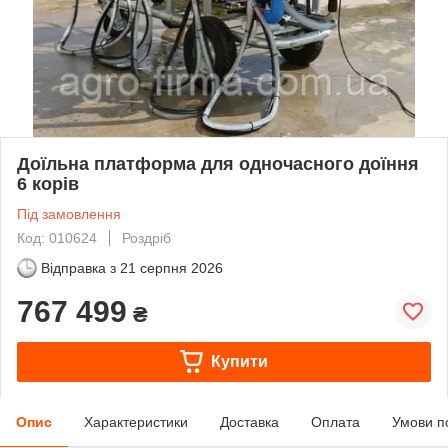
Доїльна платформа для одночасного доїння
6 корів
Під замовлення
Код: 010624
Роздріб
Відправка з
21 серпня 2026
767 499
₴
Купити
Опис
Характеристики
Доставка
Оплата
Умови п