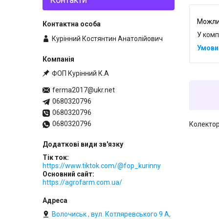
У комп
Курінний Костянтин Анатолійович
ФОП Курінний К.А
ferma2017@ukr.net
0680320796
0680320796
0680320796
Колектор
Тік ток
https://www.tiktok.com/@fop_kurinny
Основний сайт
https://agrofarm.com.ua/
Волочиськ , вул. Котляревського 9 А,