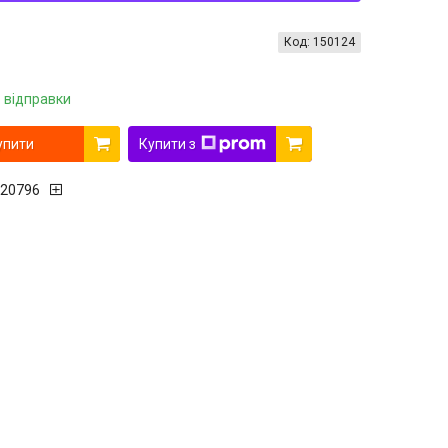
Код:
150124
 відправки
упити
Купити з
20796