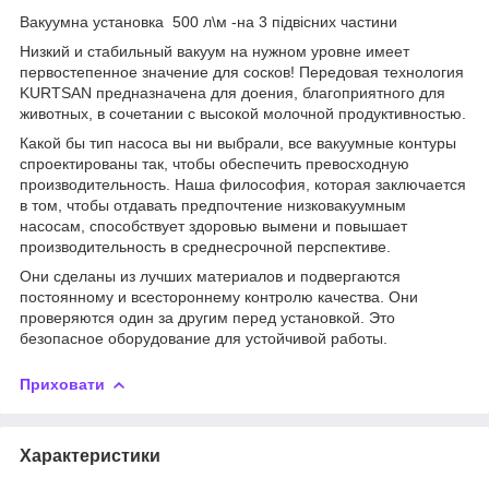
Вакуумна установка 500 л\м -на 3 підвісних частини
Низкий и стабильный вакуум на нужном уровне имеет
первостепенное значение для сосков! Передовая технология
KURTSAN предназначена для доения, благоприятного для
животных, в сочетании с высокой молочной продуктивностью.
Какой бы тип насоса вы ни выбрали, все вакуумные контуры
спроектированы так, чтобы обеспечить превосходную
производительность. Наша философия, которая заключается
в том, чтобы отдавать предпочтение низковакуумным
насосам, способствует здоровью вымени и повышает
производительность в среднесрочной перспективе.
Они сделаны из лучших материалов и подвергаются
постоянному и всестороннему контролю качества. Они
проверяются один за другим перед установкой. Это
безопасное оборудование для устойчивой работы.
Приховати
Характеристики