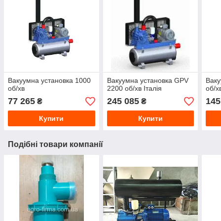
Вакуумна установка 1000
Вакуумна установка GPV
Ваку
об/хв
2200 об/хв Італія
об/х
77 265
245 085
145
₴
₴
Купити
Купити
Подібні товари компанії