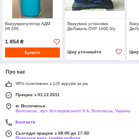
Вакуумрегулятор АДМ
Вакуумна установка
Ваку
08.200
ДеЛаваль DVP 1600 б/у
ДеЛа
1 854
₴
Ціну уточнюйте
Цін
Купити
Про нас
98% позитивних з 126 відгуків за рік
Працює з 01.12.2011
м. Волочиськ
Волочиськ , вул. Котляревського 9 А, Волочиськ, Україна
Контакти
Сьогодні працює з 08:00 до 17:00
Показати весь графік роботи